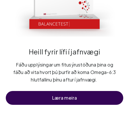
Heill fyrir lífi í jafnvægi
Fáðu upplýsingar um fitusýrustöðuna þina og
fáðu að vita hvort þú þurfir að koma Omega-6:3
hlutfallinu þínu aftur í jafnvægi.
Læra meira