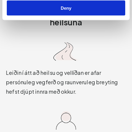
Láttu ekki tilviljun ráða för
Deny
þegar kemur að því að bæta
heilsuna
Leiðin í átt að heilsu og vellíðan er afar
persónuleg vegferð og raunveruleg breyting
hefst djúpt innra með okkur.