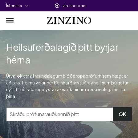
Íslenska
zinzino.com
Heilsuferðalagið þitt byrjar
hérna
Úrval okkar af vísindalegum blóðdropaprófum sem hægt er
að taka heima veitir þér beinharðar staðreyndir sem þú getur
nýtt til að taka upplýstar ákvarðanir um persónulega heilsu
þína.
OK