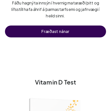
Fáðu hagnýta innsýn í hvernig mataræði þitt og
lífsstíll hafa áhrif á þarmastarfsemi og jafnvægi í
heild sinni.
Fræðast nánar
Vitamin D Test