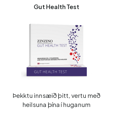
Gut Health Test
Þekktu innsæið þitt, vertu með
heilsuna þína í huganum