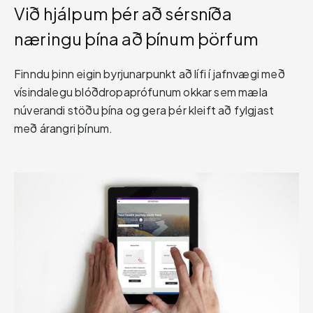
Við hjálpum þér að sérsníða
næringu þína að þínum þörfum
Finndu þinn eigin byrjunarpunkt að lífi í jafnvægi með
vísindalegu blóðdropaprófunum okkar sem mæla
núverandi stöðu þína og gera þér kleift að fylgjast
með árangri þínum.