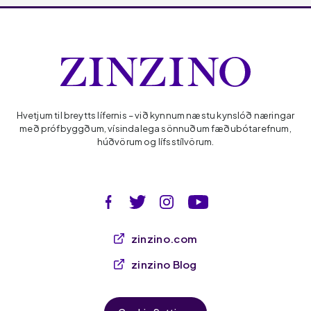
Hvetjum til breytts lífernis – við kynnum næstu kynslóð næringar
með prófbyggðum, vísindalega sönnuðum fæðubótarefnum,
húðvörum og lífsstílvörum.
zinzino.com
zinzino Blog