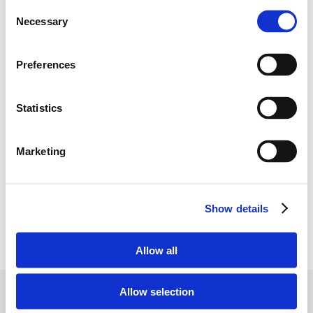
Consent
Necessary
Selection
Álagsprófaðu
framtíðarheilsuna þína
Preferences
Settu langtíma blóðsykursgildið þitt í samhengi
Statistics
við núverandi lífsstíl og taktu skref í átt að betri
heilsu.
Marketing
Læra meira
Show details
Allow all
Allow selection