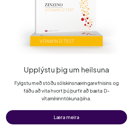
Upplýstu þig um heilsuna
Fylgstu með stöðu sólskinsnæringarefnisins og
fáðu að vita hvort þú þurfir að bæta D-
vítamíninntökuna þína.
Læra meira