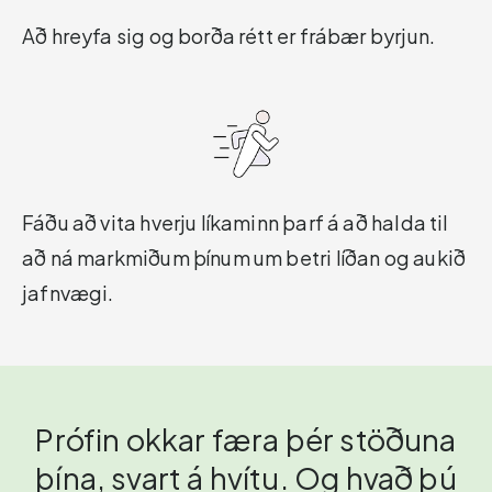
Að hreyfa sig og borða rétt er frábær byrjun.
Fáðu að vita hverju líkaminn þarf á að halda til
að ná markmiðum þínum um betri líðan og aukið
jafnvægi.
Prófin okkar færa þér stöðuna
þína, svart á hvítu. Og hvað þú