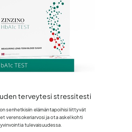
uden terveytesi stressitesti
 senhetkisiin elämäntapoihisi liittyvät
set verensokeriarvosi ja ota askel kohti
yvinvointia tulevaisuudessa.