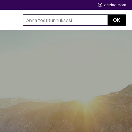
zinzino.com
OK