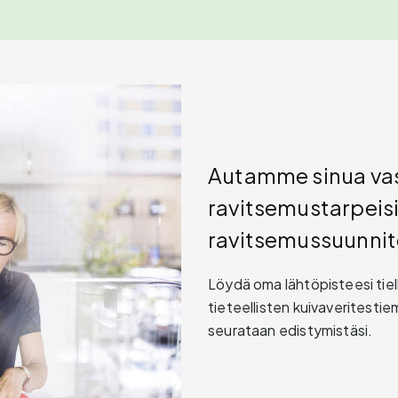
Autamme sinua v
ravitsemustarpeisii
ravitsemussuunni
Löydä oma lähtöpisteesi tiel
tieteellisten kuivaveritestiem
seurataan edistymistäsi.