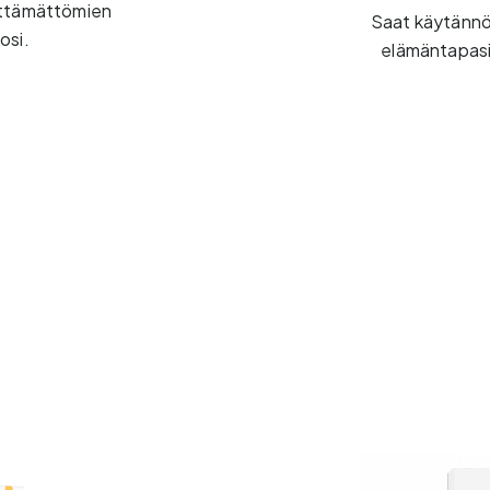
älttämättömien
Saat käytännönl
osi.
elämäntapasi 