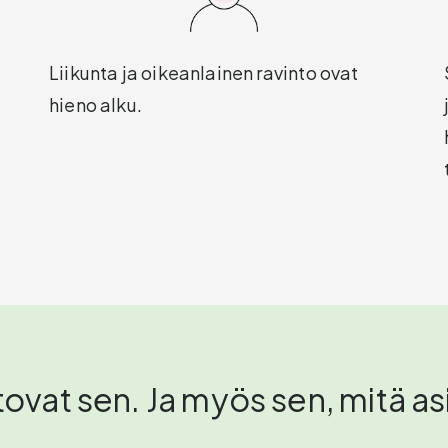
Liikunta ja oikeanlainen ravinto ovat
hieno alku.
vat sen. Ja myös sen, mitä asi