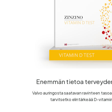
Enemmän tietoa terveyden
Valvo auringosta saatavan ravinteen tasoasi
tarvitsetko elintärkeää D-vitamiin