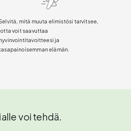
Selvitä, mitä muuta elimistösi tarvitsee,
jotta voit saavuttaa
hyvinvointitavoitteesi ja
tasapainoisemman elämän.
alle voi tehdä.