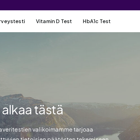
rveystesti
Vitamin D Test
HbA1c Test
 alkaa tästä
ivaveritestien valikoimamme tarjoaa
ittyvien tietoisien päätösten tekemiseen.