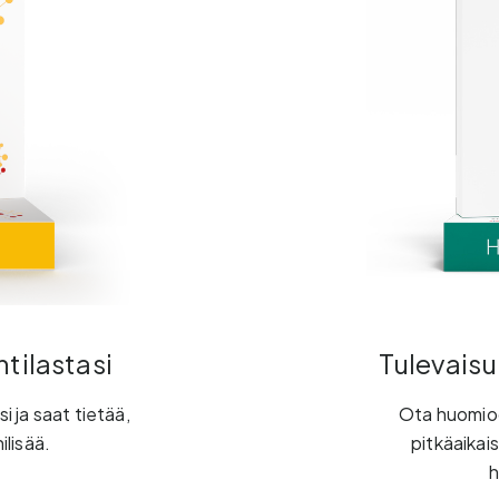
tilastasi
Tulevaisu
 ja saat tietää,
Ota huomioon
ilisää.
pitkäaikai
h