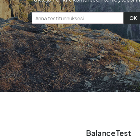
OK
BalanceTest