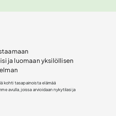
astaamaan
si ja luomaan yksilöllisen
telman
lä kohti tasapainoista elämää
me avulla, joissa arvioidaan nykytilasi ja