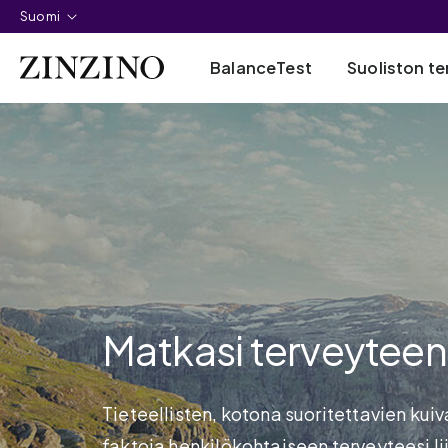
Suomi
BalanceTest
Suoliston te
Matkasi terveyteen
Tieteellisten, kotona suoritettavien ku
faktoja henkilökohtaiseen terveyteesi li