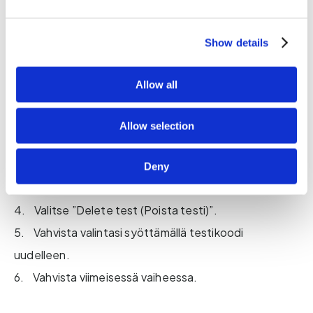
sen helposti itse täällä. Tämä auttaa varmistamaan,
että testiprosessi säilyy nimettömänä ja turvallisena.
Show details
Testikoodin poistaminen:
Allow all
1. Kirjaudu sisään käyttämällä testikoodia, jonka
haluat poistaa.
Allow selection
2. Avaa ”Katso testisi” -valikko.
3. Napsauta testikoodin näyttävän rivin oikealla
Deny
puolella olevaa pudotusnuolta.
4. Valitse ”Delete test (Poista testi)”.
5. Vahvista valintasi syöttämällä testikoodi
uudelleen.
6. Vahvista viimeisessä vaiheessa.