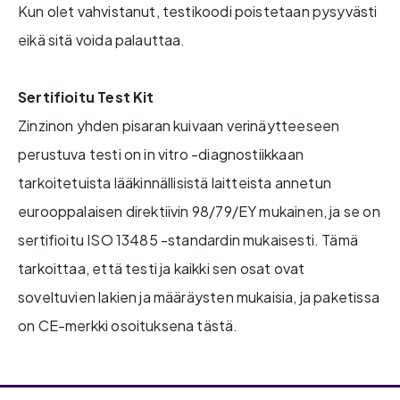
Kun olet vahvistanut, testikoodi poistetaan pysyvästi
eikä sitä voida palauttaa.
Sertifioitu Test Kit
Zinzinon yhden pisaran kuivaan verinäytteeseen
perustuva testi on in vitro -diagnostiikkaan
tarkoitetuista lääkinnällisistä laitteista annetun
eurooppalaisen direktiivin 98/79/EY mukainen, ja se on
sertifioitu ISO 13485 -standardin mukaisesti. Tämä
tarkoittaa, että testi ja kaikki sen osat ovat
soveltuvien lakien ja määräysten mukaisia, ja paketissa
on CE-merkki osoituksena tästä.