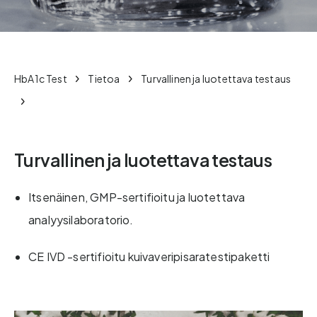
HbA1c Test
Tietoa
Turvallinen ja luotettava testaus
Turvallinen ja luotettava testaus
Itsenäinen, GMP-sertifioitu ja luotettava
analyysilaboratorio.
CE IVD -sertifioitu kuivaveripisaratestipaketti