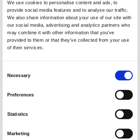
We use cookies to personalise content and ads, to
kemiallisia analyysejä tekevä sopimuslaboratorio, jolla
provide social media features and to analyse our traffic.
on 25 vuoden kokemus alalta. Se tarjoaa laadukkaita
We also share information about your use of our site with
kromatografisia analyysejä, jotka perustuvat
our social media, advertising and analytics partners who
may combine it with other information that you’ve
viimeisimpään tietoon ja teknologiaan. Veritesti
provided to them or that they’ve collected from your use
sisältää HbA1c Test -tunnuksen, jonka vain sinä näet.
of their services.
Laboratorio tai Zinzino ei tiedä, kuka testin on
lähettänyt. Tuloksesi näytetään osoitteessa
Consent
zinzinotest.com, kun syötät HbA1c Test -tunnuksesi.
Necessary
Selection
Saat pääsyn analyysiin, kun olet täyttänyt kyselyn. Et
näe HbA1c-veritestiä, jos et ole täyttänyt kyselyä,
Preferences
sillä kysely on tärkeä ja pakollinen osa testiä.
Statistics
Testikoodin poistaminen
Jos et halua säilyttää enää testikoodia, voit poistaa
Marketing