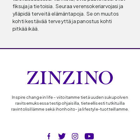
fiksuja ja tietoisia. Seuraa verensokeriarvojasi ja
ylläpidä terveitä elämäntapoja. Se on muutos
kohti kestävää terveyttä ja panostus kohti
pitkää ikää.
Inspire change in life – viitoitamme tietä uuden sukupolven
ravitsemuksessa testipohjaisilla, tieteellisesti tutkituilla
ravintolisillämme sekä ihonhoito- ja lifestyle-tuotteillamme.