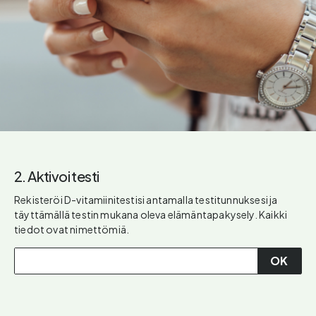
2. Aktivoi testi
Rekisteröi D-vitamiinitestisi antamalla testitunnuksesi ja
täyttämällä testin mukana oleva elämäntapakysely. Kaikki
tiedot ovat nimettömiä.
OK