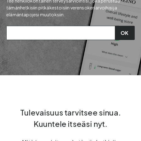
Tee henkilökohtainen terveysarviointisi, joka perustuu
tämänhetkisiin pitkäkestoisiin verensokeriarvoihisi ja
elämäntapojesi muutoksiin.
OK
Tulevaisuus tarvitsee sinua.
Kuuntele itseäsi nyt.