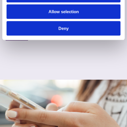
1. Tee testi
Allow selection
Aloita helposti pistämällä sormeesi ja jättämällä muutama
veripisara suodatinpaperille.
Deny
Lisätietoa