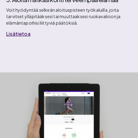
Voit hyödyntää selkeän aloituspisteen työkaluilla, joita
tarvitset ylläpitääksesi tai muuttaaksesi ruokavalioon ja
elämäntapoihisi liittyviä päätöksiä.
Lisätietoa