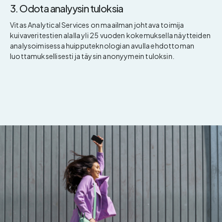
3. Odota analyysin tuloksia
Vitas Analytical Services on maailman johtava toimija
kuivaveritestien alalla yli 25 vuoden kokemuksella näytteiden
analysoimisessa huipputeknologian avulla ehdottoman
luottamuksellisesti ja täysin anonyymein tuloksin.