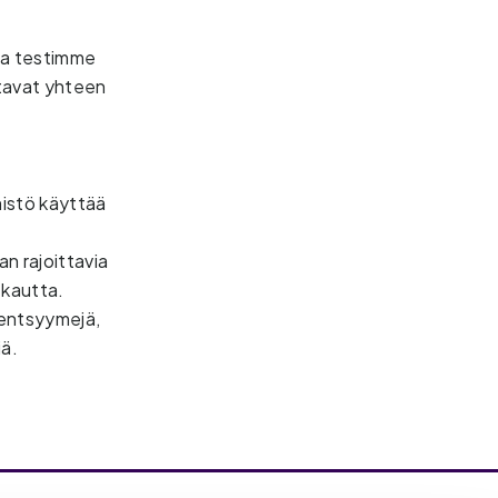
ta testimme 
tavat yhteen 
imistö käyttää
n rajoittavia
 kautta.
 entsyymejä,
siä.