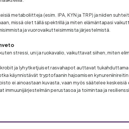
eisiä metaboliitteja (esim. IPA, KYN ja TRP) ja niiden suhtei
aan, missä olet tällä spektrillä ja miten elämäntapasi vaikut
isimmista ja vuorovaikutteisimmista järjestelmistä. 
nveto
uten stressi, uni ja ruokavalio, vaikuttavat siihen, miten el
.
ikrobit ja lyhytketjuiset rasvahapot auttavat tukahduttamaa
otka käynnistävät tryptofaanin hajoamisen kynureniinireitin
bisto ei ainoastaan kuvasta, vaan myös säätelee keskeisiä
vat immuunijärjestelmän perustasoa ja toimintaa ja resiliens