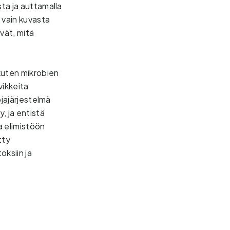
a ja auttamalla 
vain kuvasta 
ät, mitä 
uten mikrobien 
ikkeita 
jajärjestelmä 
 ja entistä 
 elimistöön 
ty 
siin ja 