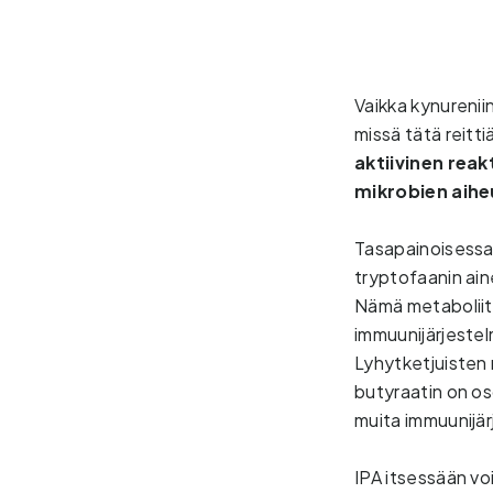
Vaikka kynureniin
missä tätä reitti
aktiivinen rea
mikrobien aiheu
Tasapainoisessa
tryptofaanin aine
Nämä metaboliiti
immuunijärjestel
Lyhytketjuisten 
butyraatin on os
muita immuunijärj
IPA itsessään v