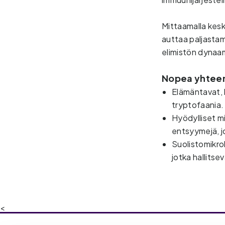
Mittaamalla kesk
auttaa paljastam
elimistön dynaam
Nopea yhtee
Elämäntavat, k
tryptofaania
Hyödylliset m
entsyymejä, j
Suolistomikro
jotka hallitse
<