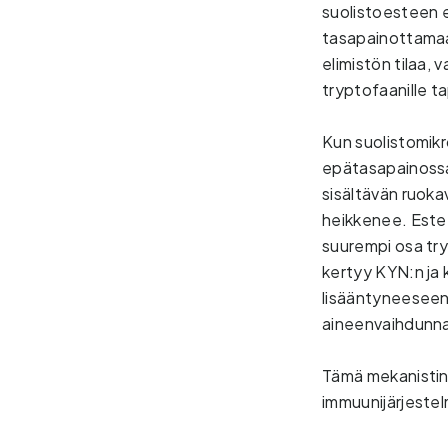
suolistoesteen e
tasapainottamaan
elimistön tilaa,
tryptofaanille t
Kun suolistomikr
epätasapainossa)
sisältävän ruokav
heikkenee. Estee
suurempi osa try
kertyy KYN:n ja k
lisääntyneeseen 
aineenvaihdunna
Tämä mekanistin
immuunijärjestel