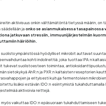
ireitin aktiivisuus onkin välttämätöntä tietyssä määrin, on tä
ä säädellään ja 
onko se asianmukaisessa tasapainossa vai
ktiona jatkuvaan stressiin, immuunijärjestelmän kuormi
ttamiin häiriöihin. 
 suolistoympäristössä hyödylliset mikrobit auttavat suunt
envaihduntaa kohti indolireittiä, joka tuottaa IPA:n kaltaisia
t tukevat suolistoesteen toimintaa, antioksidanttipuolustus
män sietokykyä AhR:n ja PXR:n kaltaisten reseptorien kautt
rasvahappojen ja erityisesti kuituja fermentoivien mikrobie
oitettu lisäksi estävän IDO:n esiintymistä tukahduttamalla 
estelmää aktivoivia reittejä.
oi myös vaikuttaa IDO:n epäsuoraan tukahduttamiseen tukem