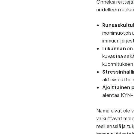
Onneksi reittejä,
uudelleen ruokav
Runsaskuitu
monimuotoisuu
immuunijärjes
Liikunnan 
on 
kuvastaa sekä
kuormituksen
Stressinhalli
aktiivisuutta
Ajoittainen 
alentaa KYN-t
Nämä eivät ole v
vaikuttavat mole
resilienssiä ja 
immuunijärjestelm