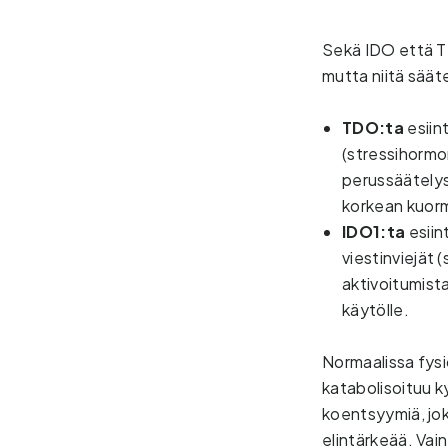
Sekä IDO että T
mutta niitä sääte
TDO:ta 
esiin
(stressihormon
perussäätelyss
korkean kuorm
IDO1:ta
esiin
viestinviejät 
aktivoitumist
käytölle.
Normaalissa fysi
katabolisoituu k
koentsyymiä, jok
elintärkeää. Vain 