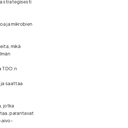
a strategisesti 
oa ja mikrobien 
ita, mikä 
lmän 
a TDO:n 
ja saattaa 
 jotka 
taa, parantavat 
-aivo-