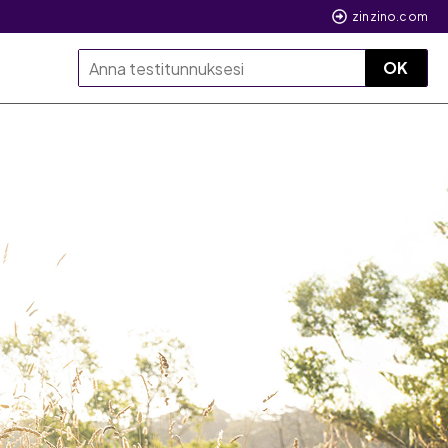
zinzino.com
OK