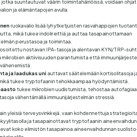
 jotka suuntautuvat väärin toimintahäiriöissä, voidaan ohjat
alion ja elämäntapojen avulla. 
inen
 ruokavalio lisää lyhytketjuisten rasvahappojen tuotant
tta, mikä tukee indolireittiä ja auttaa tasapainottamaan 
telmän perustasoa ja toimintaa.
osoitettu nostavan IPA-tasoja ja alentavan KYN/TRP-suhte
 mikrobien aktiivisuuden parantumista että immuunijärjeste
 vähenemistä. 
nta ja laadukas uni
 auttavat säätelemään kortisolitasoja j
, mikä tukee tryptofaanin tehokkaampaa hyödyntämistä. 
paasto
 tukee mikrobien uudistumista, tehostaa autofagiaa 
asoja vähentämällä immuunijärjestelmän stressiä. 
ain yleisiä terveysvinkkejä, vaan kohdennettuja strategioita,
kyylitasolla ja tasapainottavat tryptofaanin aineenvaihdun
tukevat koko elimistön tasapainoa aineenvaihdunnan suolisto
äakselilla.   