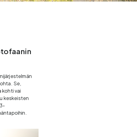
ptofaanin
nijärjestelmän
kohta. Se,
 kohti vai
uu keskeisten
,3-
ämäntapoihin.