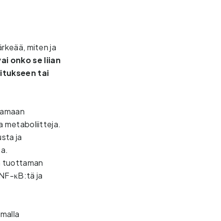
rkeää, miten ja 
 onko se liian 
tukseen tai 
aamaan 
 metaboliitteja. 
ta ja 
a. 
n tuottaman 
NF-κB:tä ja 
alla 