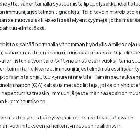
heyttä, vähentämällä systeemistä lipopolysakkaridialtistust
 immuunijärjestelmän signaaleja. Tällä tavoin mikrobisto ei 
 vaan se muovaa aktiivisesti säätelyentsyymejä, jotka määrääv
apahtuu elimistössä.
obisto sisältää normaalia vähemmän hyödyllisiä mikrobeja (k
 vähäisen kuitujen saannin, runsaasti prosessoituja elintarv
alion, istumatyön tai pitkittyneen stressin vuoksi, tämä suo
n toiminta heikkenee, immuunijärjestelmän stressi lisääntyy,
ptofaanista ohjautuu kynureniinireitille. Tämän seurauksena
inoliinihapon (QA) kaltaisia metaboliitteja, jotka on yhdistet
hapettumisstressiin, immuunijärjestelmän tasapainon muutok
n kuormittumiseen.
en muutos yhdistää nykyaikaiset elämäntavat jatkuvaan 
män kuormitukseen ja heikentyneeseen resilienssiin.