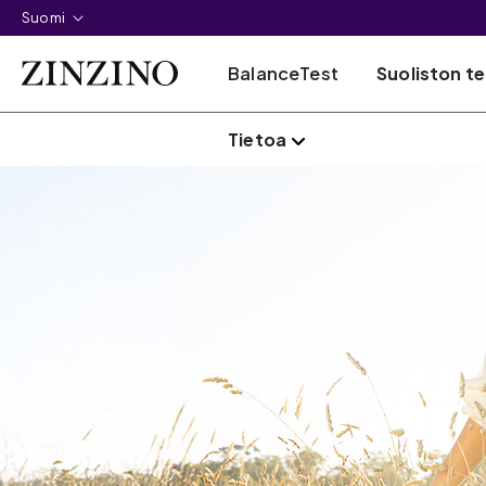
Suomi
BalanceTest
Suoliston t
Tietoa