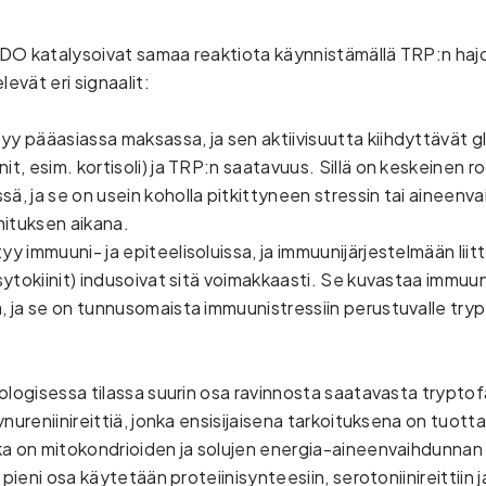
DO katalysoivat samaa reaktiota käynnistämällä TRP:n hajo
levät eri signaalit: 
tyy pääasiassa maksassa, ja sen aktiivisuutta kiihdyttävät gl
it, esim. kortisoli) ja TRP:n saatavuus. Sillä on keskeinen ro
ä, ja se on usein koholla pitkittyneen stressin tai aineenv
ituksen aikana. 
tyy immuuni- ja epiteelisoluissa, ja immuunijärjestelmään liit
(sytokiinit) indusoivat sitä voimakkaasti. Se kuvastaa immuu
a, ja se on tunnusomaista immuunistressiin perustuvalle try
ologisessa tilassa suurin osa ravinnosta saatavasta tryptof
ynureniinireittiä, jonka ensisijaisena tarkoituksena on tuot
a on mitokondrioiden ja solujen energia-aineenvaihdunnan 
pieni osa käytetään proteiinisynteesiin, serotoniinireittiin ja i