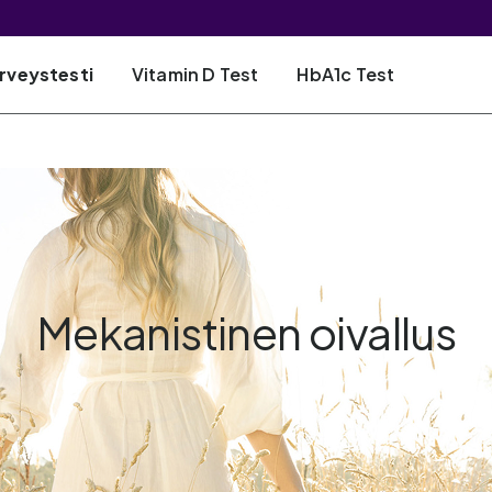
erveystesti
Vitamin D Test
HbA1c Test
Mekanistinen oivallus