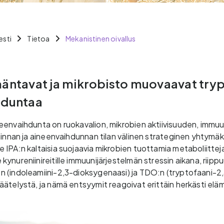
esti
Tietoa
Mekanistinen oivallus
äntavat ja mikrobisto muovaavat try
hduntaa
eenvaihdunta on ruokavalion, mikrobien aktiivisuuden, immuu
iminnan ja aineenvaihdunnan tilan välinen strateginen yhtymä
IPA:n kaltaisia suojaavia mikrobien tuottamia metaboliitteja
ynureniinireitille immuunijärjestelmän stressin aikana, riipp
 (indoleamiini-2,3-dioksygenaasi) ja TDO:n (tryptofaani-2
äätelystä, ja nämä entsyymit reagoivat erittäin herkästi el