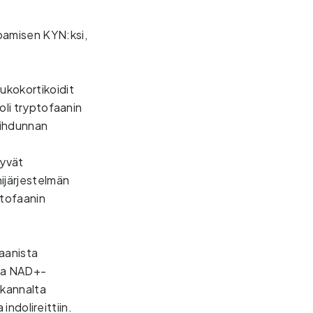
amisen KYN:ksi, 
ukokortikoidit 
oli tryptofaanin 
aihdunnan 
tyvät
nijärjestelmän
ptofaanin
aanista 
taa NAD+-
kannalta 
ndolireittiin.    