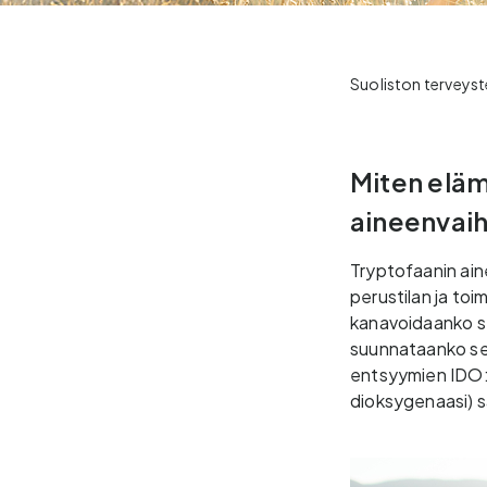
Suoliston terveyst
Miten eläm
aineenvai
Tryptofaanin ain
perustilan ja to
kanavoidaanko se 
suunnataanko se k
entsyymien IDO:n
dioksygenaasi) s