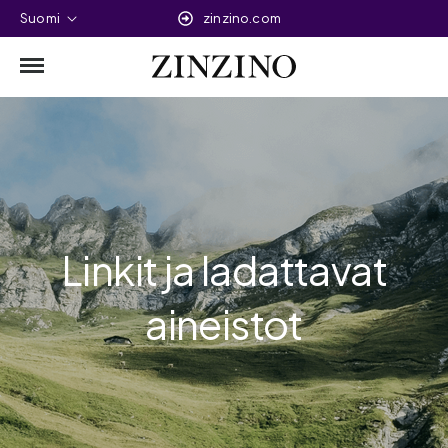
Suomi
zinzino.com
Linkit ja ladattavat
aineistot