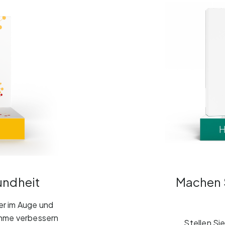
undheit
Machen S
er im Auge und
nahme verbessern
Stellen Si