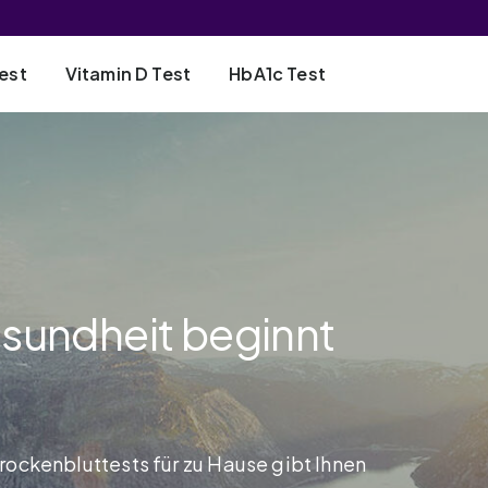
est
Vitamin D Test
HbA1c Test
esundheit beginnt
rockenbluttests für zu Hause gibt Ihnen