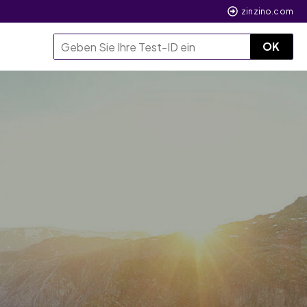
zinzino.com
OK