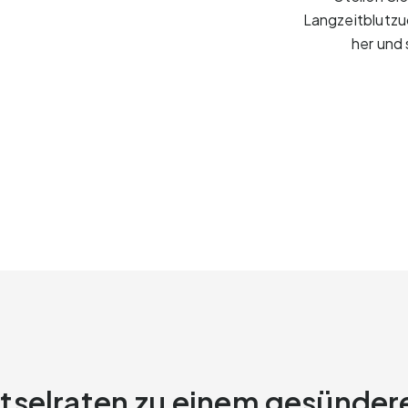
Langzeitblutzu
her und 
tselraten zu einem gesünder