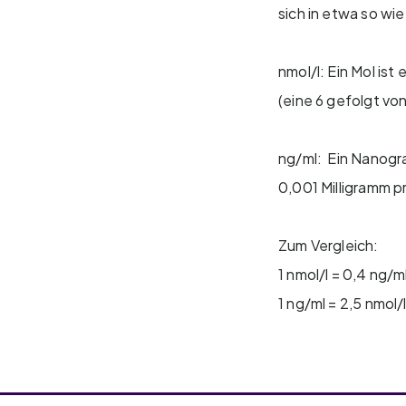
sich in etwa so wie
nmol/l: Ein Mol is
(eine 6 gefolgt von
ng/ml: Ein Nanogram
0,001 Milligramm pr
Zum Vergleich:
1 nmol/l = 0,4 ng/m
1 ng/ml = 2,5 nmol/