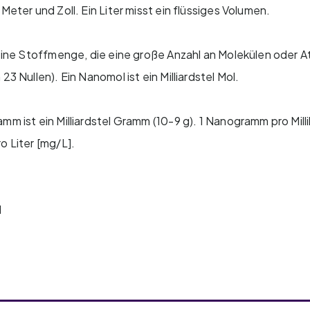
 Meter und Zoll. Ein Liter misst ein flüssiges Volumen.
t eine Stoffmenge, die eine große Anzahl an Molekülen oder 
 23 Nullen). Ein Nanomol ist ein Milliardstel Mol.
m ist ein Milliardstel Gramm (10-9 g). 1 Nanogramm pro Millil
o Liter [mg/L].
l
l