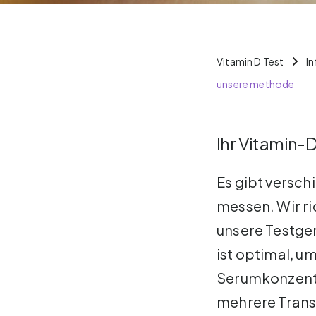
Vitamin D Test
I
unsere methode
Ihr Vitamin-
Es gibt versc
messen. Wir ri
unsere Testge
ist optimal, u
Serumkonzentra
mehrere Trans