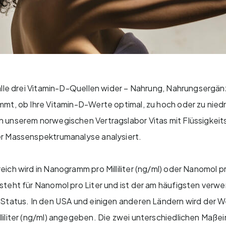
alle drei Vitamin-D-Quellen wider – Nahrung, Nahrungsergä
mt, ob Ihre Vitamin-D-Werte optimal, zu hoch oder zu niedri
 unserem norwegischen Vertragslabor Vitas mit Flüssigkei
r Massenspektrumanalyse analysiert.
ich wird in Nanogramm pro Milliliter (ng/ml) oder Nanomol pro
steht für Nanomol pro Liter und ist der am häufigsten ver
Status. In den USA und einigen anderen Ländern wird der We
iliter (ng/ml) angegeben. Die zwei unterschiedlichen Maßei