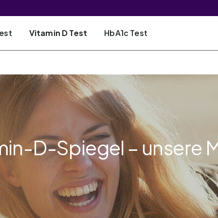
est
Vitamin D Test
HbA1c Test
amin-D-Spiegel – unsere