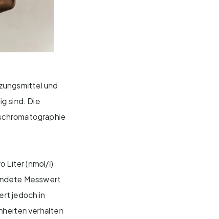
nzungsmittel und
g sind. Die
tschromatographie
 Liter (nmol/l)
wendete Messwert
rt jedoch in
nheiten verhalten