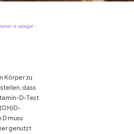
vitamin-d-spiegel –
m Körper zu
stellen, dass
itamin-D-Test
25(OH)D-
n D muss
er genutzt