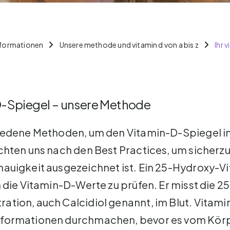
nformationen
Unsere methode und vitamin d von a bis z
Ihr 
D-Spiegel – unsere Methode
hiedene Methoden, um den Vitamin-D-Spiegel i
chten uns nach den Best Practices, um sicherzu
nauigkeit ausgezeichnet ist. Ein 25-Hydroxy-V
m die Vitamin-D-Werte zu prüfen. Er misst die 
tion, auch Calcidiol genannt, im Blut. Vitami
formationen durchmachen, bevor es vom Körp