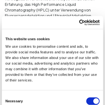
Erfahrung, das 
High Performance Liquid
Chromatography (HPLC) unter Verwendung von
Fluoreszenzdetektion und Ultraviolettdetektion
(HPLC-FLD-UV)
auf Basis von zukunftsweisender 
Kompetenz und Technologie verwendet. Der 
Bluttest enthält eine  Gut HealthTest ID, die nur Sie 
sehen können. Weder das Labor noch Zinzino weiß, 
This website uses cookies
wer 
den Test gesendet hat. Auf zinzinotest.com 
We use cookies to personalise content and ads, to
werden Ihre Ergebnisse angezeigt, wenn Sie 
Ihre Gut 
provide social media features and to analyse our traffic.
Health Test ID eingeben. Nachdem Sie den 
We also share information about your use of our site with
Fragebogen ausgefüllt haben, haben Sie Zugriff auf 
our social media, advertising and analytics partners who
die 
vollständige Analyse. 
may combine it with other information that you’ve
provided to them or that they’ve collected from your use
Ihre Antworten sind wichtig
of their services.
Wir empfehlen Ihnen, die Fragen bei der
Blutabnahme zu beantworten, damit Sie Ihre
Ergebnisse sofort nach Abschluss der Analyse
Consent
einsehen können.
Necessary
Selection