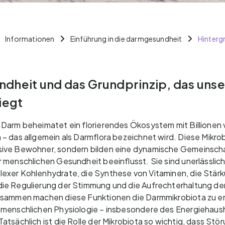
Informationen
Einführung in die darmgesundheit
Hinterg
dheit und das Grundprinzip, das uns
iegt
Darm beheimatet ein florierendes Ökosystem mit Billionen
– das allgemein als Darmflora bezeichnet wird. Diese Mikro
ive Bewohner, sondern bilden eine dynamische Gemeinscha
 menschlichen Gesundheit beeinflusst. Sie sind unerlässlich 
exer Kohlenhydrate, die Synthese von Vitaminen, die Stär
e Regulierung der Stimmung und die Aufrechterhaltung der 
usammen machen diese Funktionen die Darmmikrobiota zu 
 menschlichen Physiologie – insbesondere des Energiehaus
tsächlich ist die Rolle der Mikrobiota so wichtig, dass Störu