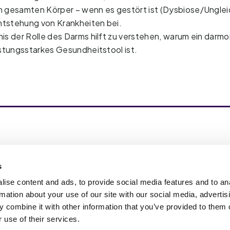
 gesamten Körper – wenn es gestört ist (Dysbiose/Unglei
Entstehung von Krankheiten bei.
is der Rolle des Darms hilft zu verstehen, warum ein darmo
istungsstarkes Gesundheitstool ist.
pire Change in Life – wir bieten die
rungsergänzung der nächsten Generation mit
s
 Tests basierten, wissenschaftlich geprüften
rungsergänzungsmitteln, Hautpflege- und
ise content and ads, to provide social media features and to an
estyle-Produkten.
rmation about your use of our site with our social media, advertis
 combine it with other information that you’ve provided to them o
 use of their services.