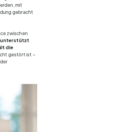
erden, mit
ndung gebracht
nce zwischen
 unterstützt
lt die
ht gestört ist –
oder