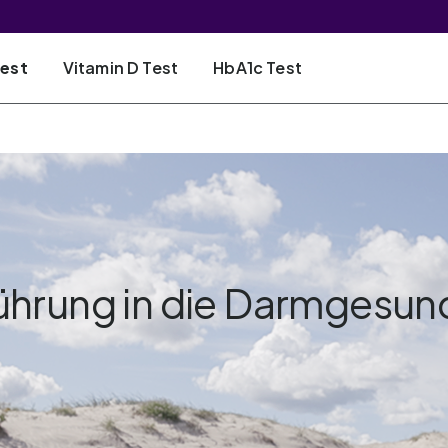
Test
Vitamin D Test
HbA1c Test
ührung in die Darmgesun