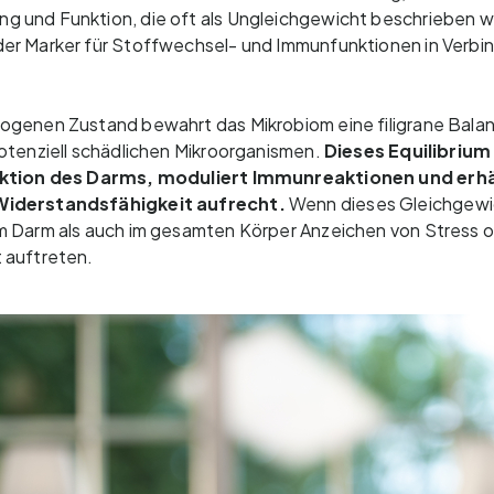
 und Funktion, die oft als Ungleichgewicht beschrieben w
er Marker für Stoffwechsel- und Immunfunktionen in Verbi
ogenen Zustand bewahrt das Mikrobiom eine filigrane Bala
otenziell schädlichen Mikroorganismen.
Dieses Equilibrium
nktion des Darms, moduliert Immunreaktionen und erhä
Widerstandsfähigkeit aufrecht.
Wenn dieses Gleichgewic
m Darm als auch im gesamten Körper Anzeichen von Stress 
 auftreten.