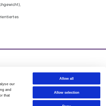
chgewicht),
rientiertes
zinzino.com
zinzino Blog
Allow all
alyse our
ing and
Allow selection
r that