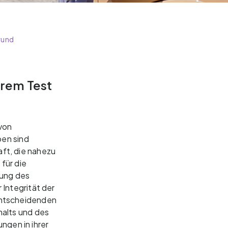
rund
erem Test
 von
ben sind
ft, die nahezu
für die
kung des
Integrität der
entscheidenden
halts und des
ngen in ihrer