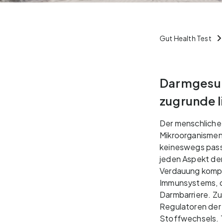
Gut Health Test
Darmgesun
zugrunde l
Der menschliche 
Mikroorganismen 
keineswegs pass
jeden Aspekt der
Verdauung kompl
Immunsystems, di
Darmbarriere. Z
Regulatoren der
Stoffwechsels. Ta