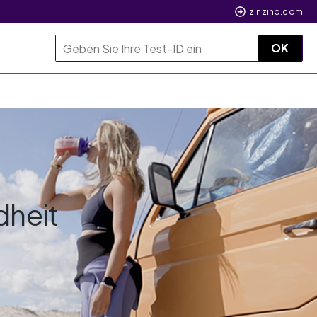
zinzino.com
OK
dheit