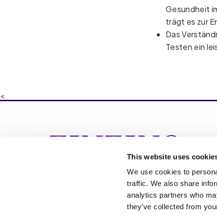
Gesundheit im
trägt es zur 
Das Verständn
Testen ein le
<
Ins
Nah
This website uses cookie
auf
Nah
We use cookies to personal
Lif
traffic. We also share info
analytics partners who may
they’ve collected from your
Cookie Settings