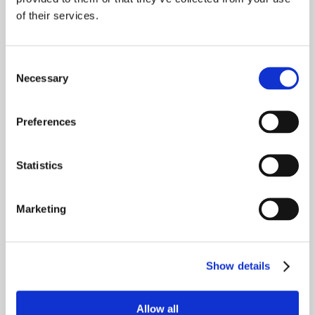
of their services.
Consent
Necessary
Selection
3. Beginnen Sie Ihre Reise
Preferences
Legen Sie einen klaren Startpunkt fest und beginnen Sie
Ihren Weg hin zu einem verbesserten Wohlbefinden. Mit
Zinzino BalanceOil können Sie ganz behutsam das
Statistics
Omega-6:3-Verhältnis Ihres Körpers ausgleichen und
beibehalten.
Marketing
Mehr erfahren
Show details
Allow all