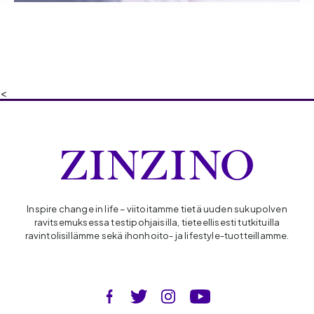
<
Inspire change in life – viitoitamme tietä uuden sukupolven
ravitsemuksessa testipohjaisilla, tieteellisesti tutkituilla
ravintolisillämme sekä ihonhoito- ja lifestyle-tuotteillamme.