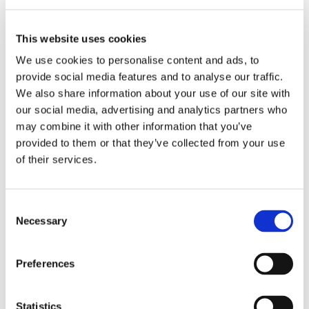
tehokkuuden ja tuotteiden, tryptofaanin
aineenvaihdunnan suunnan sekä mikrobitasapainon
This website uses cookies
asteen ja elimistön vasteen arvioinnin.
We use cookies to personalise content and ads, to
provide social media features and to analyse our traffic.
On tärkeää huomata, että nämä markkerit ovat
We also share information about your use of our site with
dynaamisia ja kuvastavat sekä mikrobien aktiivisuutta
our social media, advertising and analytics partners who
että isännän vastetta. Alhaiset IPA-tasot voivat
may combine it with other information that you’ve
viitata keskeisten IPA:ta tuottavien lajien
provided to them or that they’ve collected from your use
puutteeseen ja mikrobien vähentyneeseen
of their services.
monimuotoisuuteen, kun taas kohonnut KYN-taso
viittaa liialliseen virtaan stressiin liittyvien reittien
kautta.
Consent
Necessary
Selection
Runsaasti kuitua, polyfenoleja ja omega-3-
rasvahappoja sisältävä ruokavalio voi auttaa tukemaan
suotuisaa tryptofaanin aineenvaihdunnan tasapainoa
Preferences
ja edistää siten hyödyllisten indolien, kuten IPA:n,
tuotantoa, joka on merkki mikrobien parantuneesta
Statistics