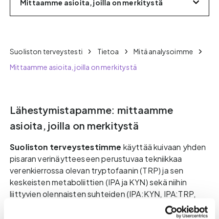
Mittaamme asioita, joilla on merkitystä
Suoliston terveystesti
Tietoa
Mitä analysoimme
Mittaamme asioita, joilla on merkitystä
Lähestymistapamme: mittaamme
asioita, joilla on merkitystä
Suoliston terveystestimme
käyttää kuivaan yhden
pisaran verinäytteeseen perustuvaa tekniikkaa
verenkierrossa olevan tryptofaanin (TRP) ja sen
keskeisten metaboliittien (IPA ja KYN) sekä niihin
liittyvien olennaisten suhteiden (IPA:KYN, IPA:TRP,
KYN:TRP) analysoimiseen. Nämä tiedot
mahdollistavat suolistomikrobiston aineenvaihdunnan