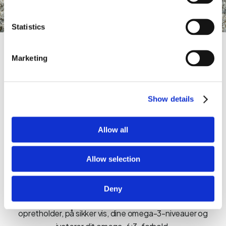
Statistics
Marketing
Show details
Allow all
Allow selection
BalanceOil+
BalanceOil+ er vores signaturserie af naturligt udvundne
Deny
polyfenol omega Balance-kosttilskud. Det øger og
opretholder, på sikker vis, dine omega-3-niveauer og