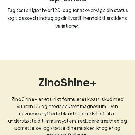
Tag testen igen hver 120. dag for at overvåge din status
og tilpasse dit indtag og din livsstil i henhold til årstidens
variationer.
ZinoShine+
ZinoShine+ er et unikt formuleret kosttilskud med
vitamin D3 og bredspektret magnesium. Den
navnebeskyttede blanding er udviklet til at
understøtte dit immunsystem, reducere træthed og
udmattelse, og støtte dine muskler, knogler og