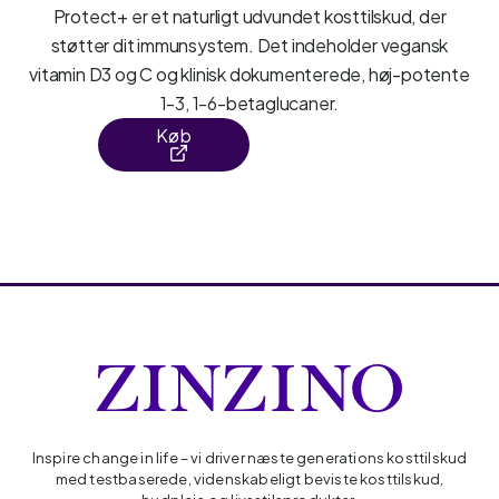
Protect+ er et naturligt udvundet kosttilskud, der
støtter dit immunsystem. Det indeholder vegansk
vitamin D3 og C og klinisk dokumenterede, høj-potente
1-3, 1-6-betaglucaner.
Køb
Inspire change in life – vi driver næste generations kosttilskud
med testbaserede, videnskabeligt beviste kosttilskud,