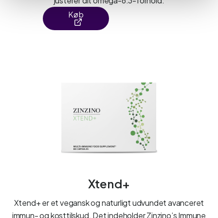
justerer dit omega-6:3-forhold.
Køb
Xtend+
Xtend+ er et vegansk og naturligt udvundet avanceret
immun- og kosttilskud. Det indeholder Zinzino’s Immune