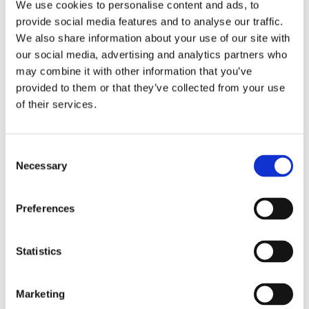
We use cookies to personalise content and ads, to
analyser basert på banebrytende kunnskap og
provide social media features and to analyse our traffic.
teknologi. Inkludert i blodprøvetesten ligger en
We also share information about your use of our site with
Vitamin-D Test-ID som kun du kan se. Hverken
our social media, advertising and analytics partners who
may combine it with other information that you’ve
laboratoriet eller Zinzino vet hvem som har sendt inn
provided to them or that they’ve collected from your use
testen. På zinzinotest.com blir resultatene dine
of their services.
tilgjengelige når du legger inn Vitamin-D Test-ID-en
din. Hvis du har fullført spørreskjemaet får du tilgang
Consent
til den fullstendige analysen. Hvis du ikke har fylt ut
Necessary
Selection
spørreskjemaet, kan du bare se vitamin D-statusen
din i nmol/L.
Preferences
Dine svar er viktige
Statistics
Det er best å svare på spørsmålene samtidig som du
tar blodtesten. Du har deretter tilgang til alle dine svar
Marketing