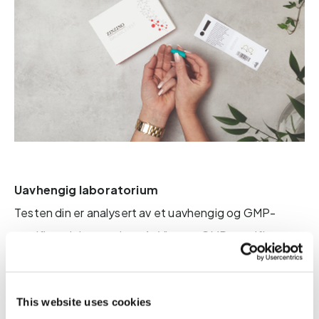
Uavhengig laboratorium
Testen din er analysert av et uavhengig og GMP-
sertifisert laboratorium. At Vitas er GMP-sertifisert
betyr at de følger god produksjonspraksis. De er et
kontraktlaboratorium med 25 års erfaring i kjemiske
This website uses cookies
analyser, som utfører høykvalitative kromografiske