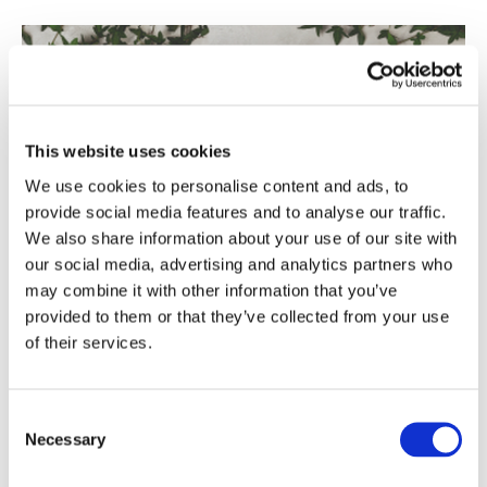
This website uses cookies
We use cookies to personalise content and ads, to
provide social media features and to analyse our traffic.
We also share information about your use of our site with
our social media, advertising and analytics partners who
may combine it with other information that you’ve
provided to them or that they’ve collected from your use
of their services.
Незалежна лабораторія
Consent
Ваш тест аналізують у незалежній GMP-сертифікованій
Necessary
Selection
лабораторії. Той факт, що компанія Vitas має GMP-