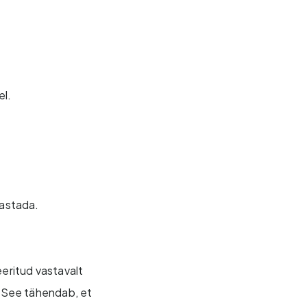
el.
aastada.
eeritud vastavalt
a. See tähendab, et