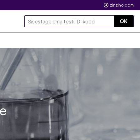
zinzino.com
OK
ne