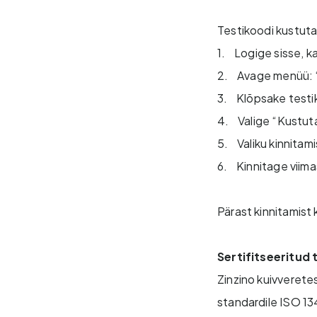
Testikoodi kustut
1. Logige sisse, k
2. Avage menüü: 
3. Klõpsake testi
4. Valige “Kustuta
5. Valiku kinnitam
6. Kinnitage viim
Pärast kinnitamist
Sertifitseeritud
Zinzino kuivveretes
standardile ISO 13