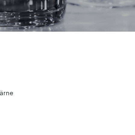
äärne