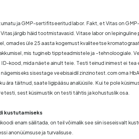
tumatu ja GMP-sertifitseeritud labor. Fakt, et Vitas on GMP-
itas järgib häid tootmistavasid. Vitase labor on lepinguline
el, omades üle 25 aasta kogemust kvaliteetse kromatograaf
kkumisel, mis tugineb tippteadmistele ja -tehnoloogiale. V
ID-kood, mida näete ainult teie. Testi teinud inimest ei tea 
 nägemiseks sisestage veebisaidil zinzinotest.com oma HbA
ku ära täitnud, saate ligipääsu analüüsile. Kui te pole küsimus
etesti, sest küsimustik on testi tähtis ja kohustuslik osa.
di kustutamiseks
tikoodi enam säilitada, on teil võimalik see siin iseseisvalt ku
ssi anonüümsuse ja turvalisuse.