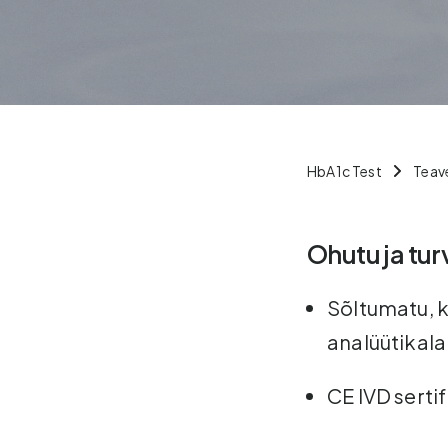
HbA1c Test
Teav
Ohutu ja tur
Sõltumatu, 
analüütikala
CE IVD serti