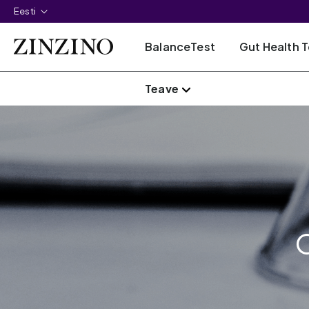
Eesti
BalanceTest
Gut Health T
Teave
O