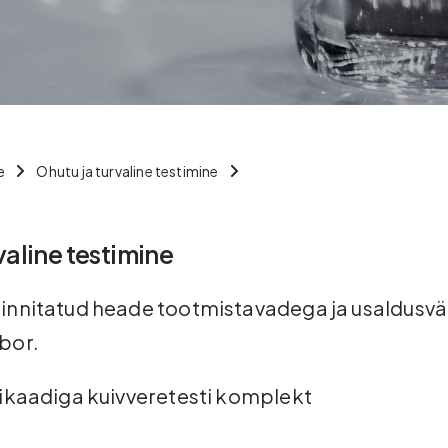
e
Ohutu ja turvaline testimine
valine testimine
kinnitatud heade tootmistavadega ja usaldusv
bor.
fikaadiga kuivveretesti komplekt