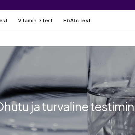
est
Vitamin D Test
HbA1c Test
hutu ja turvaline testimi