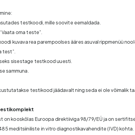
amine:
asutades testkoodi, mille soovite eemaldada.
“Vaata oma teste”.
koodi kuvava rea parempoolses ääres asuval rippmenüü nool
 test”.
iseks sisestage testkood uuesti.
ase sammuna.
 kustutatakse testikood jäädavalt ning seda ei ole võimalik t
 testikomplekt
t on kooskõlas Euroopa direktiiviga 98/79/EÜ ja on sertifits
485 meditsiiniliste in vitro diagnostikavahendite (IVD) koht