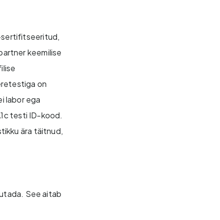
sertifitseeritud,
 partner keemilise
ilise
eretestiga on
ei labor ega
1c testi ID-kood.
tikku ära täitnud,
stutada. See aitab