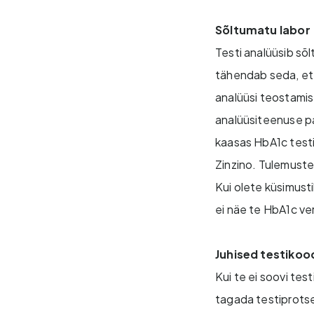
Sõltumatu labor
Testi analüüsib sõl
tähendab seda, et V
analüüsi teostamis
analüüsiteenuse pa
kaasas HbA1c testi 
Zinzino. Tulemuste
Kui olete küsimusti
ei näe te HbA1c ver
Juhised testikoo
Kui te ei soovi tes
tagada testiprotse