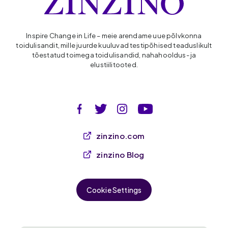
Inspire Change in Life – meie arendame uue põlvkonna
toidulisandit, mille juurde kuuluvad testipõhised teaduslikult
tõestatud toimega toidulisandid, nahahooldus- ja
elustiilitooted.
zinzino.com
zinzino Blog
Cookie Settings