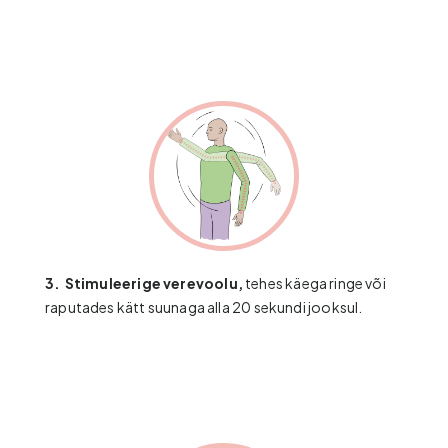
3.
​​​​​​
Stimuleerige verevoolu,
tehes käega ringe või
raputades kätt suunaga alla 20 sekundi jooksul.