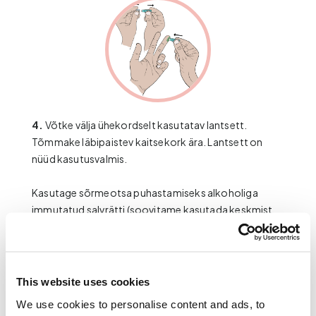
4.
Võtke välja ühekordselt kasutatav lantsett.
Tõmmake läbipaistev kaitsekork ära. Lantsett on
nüüd kasutusvalmis.
Kasutage sõrmeotsa puhastamiseks alkoholiga
immutatud salvrätti (soovitame kasutada keskmist
sõrme).
Sõrmele torke tegemiseks hoidke sõrme laua peale
pandud kogumispaberi kohal ja asetage lantsett
This website uses cookies
sõrmeotsa
alumise
osa vastu. Vajutage lantseti ots
We use cookies to personalise content and ads, to
vastu sõrme, kuni kuulete klõpsu. Lantsett teeb