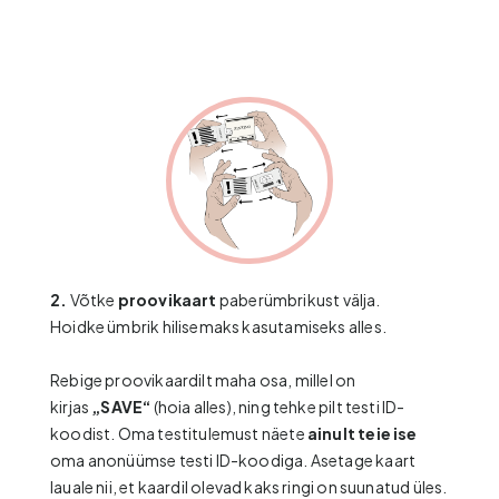
2.
Võtke
proovikaart
paberümbrikust välja.
Hoidke ümbrik hilisemaks kasutamiseks alles.
Rebige proovikaardilt maha osa, millel on
kirjas
„SAVE“
(hoia alles), ning tehke pilt testi ID-
koodist. Oma testitulemust näete
ainult
teie ise
oma anonüümse testi ID-koodiga. Asetage kaart
lauale nii, et kaardil olevad kaks ringi on suunatud üles.