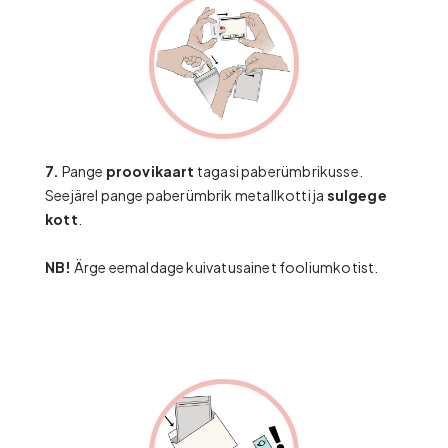
7.
Pange
proovikaart
tagasi paberümbrikusse.
Seejärel pange paberümbrik metallkotti ja
sulgege
kott
.
NB!
Ärge eemaldage kuivatusainet fooliumkotist.