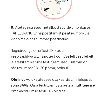
8.
Asetage suletud metallkott suurde ümbrikusse:
TÄHELEPANU! Enne postitamist
peate
ümbrikule
kleepima õiges summas postmarke.
Registreerige oma Testi ID-kood
veebisaidil
www.zinzinotest.com
. Sellelt veebilehelt
leiate hiljem ka oma testitulemused. Tulemus on
nähtav umbes 10–20 päeva jooksul.
Oluline:
Hoidke alles see osa kaardist, millel seisab
sõna
SAVE
. Oma testitulemust näete
ainult
teie ise
oma anonüümse testi ID-koodiga.