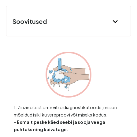
Soovitused
1. Zinzino test on in vitro diagnostikatoode, mis on
mõeldud isikliku vereproovi võtmiseks kodus.
- Esmalt peske käed seebi ja sooja veega
puhtaks ning kuivatage.