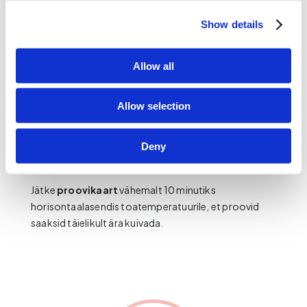
Show details
Allow all
Allow selection
6.
Täitke verega üks ring korraga. Pigistage õrnalt
oma sõrme ja oodake, kuni veretilk kukub ise ringi
sisse. Kui üks veretilk ei kata ära tervet ringi, laske
Deny
kohe veel ühel või mitmel veretilgal sõrmest kukkuda.
Jätke
proovikaart
vähemalt 10 minutiks
horisontaalasendis toatemperatuurile, et proovid
saaksid täielikult ära kuivada.