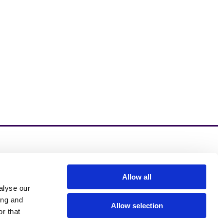
zinzino.com
Allow all
zinzino Blog
alyse our
ing and
Allow selection
r that