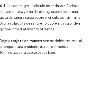
6.
Llene de sangre un círculo de cada vez. Apriete
suavemente la yema del dedo y espere a que una
gota de sangre caiga sobre el círculo por sí misma.
Si una sola gota de sangre no cubre el círculo, deje
gotear inmediatamente otra más.
Deje la
tarjeta de muestra
en posición horizontal
a temperatura ambiente durante al menos
10 minutos para que se seque bien.