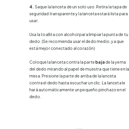
4.
Saque la lanceta de un solo uso. Retira la tapa de
seguridad transparente y la lanceta estará lista para
usar.
Usa la toallita con alcohol para limpiar la punta de tu
dedo. (Se recomienda usar el dedo medio, ya que
está mejor conectado al corazón)
Coloque la lanceta contra la parte
baja
de la yema
del dedo mirando al papel de muestra que tiene en l
mesa. Presione la parte de arriba de la lanceta
contra el dedo hasta escuchar un clic. La lanceta le
hará automáticamente un pequeño pinchazo en el
dedo.