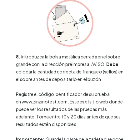
8.
Introduzca la bolsa metálica cerrada en el sobre
grande con la dirección preimpresa: AVISO:
Debe
colocar la cantidad correcta de franqueo (sellos) en
el sobre antes de depositarlo en el buzón
Registre el código identificador de su prueba
en
www.zinzinotest.com
. Este es el sitio web donde
puede ver los resultados de las pruebas más
adelante. Toma entre 10 y 20 días antes de que sus
resultados estén disponibles
Importante:
Guarde la parte de la tarjeta que pone