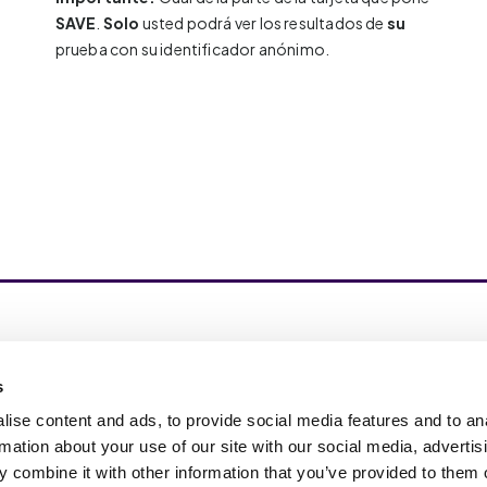
SAVE
.
Solo
usted podrá ver los resultados de
su
prueba con su identificador anónimo.
pire Change in Life: impulsamos la nutrición de
s
próxima generación con suplementos y
ductos para el cuidado de la piel y de estilo de
ise content and ads, to provide social media features and to an
a probados científicamente.
rmation about your use of our site with our social media, advertis
 combine it with other information that you’ve provided to them o