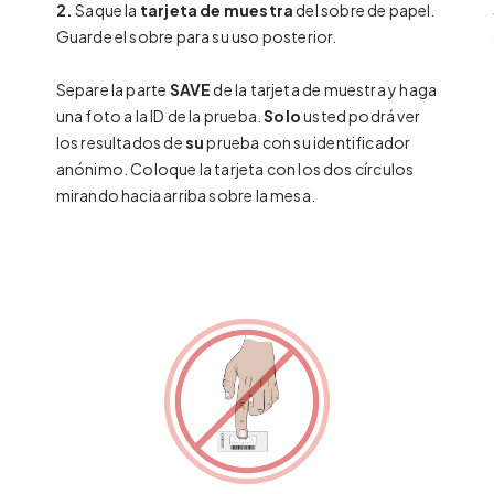
2.
Saque la
tarjeta de muestra
del sobre de papel.
Guarde el sobre para su uso posterior.
Separe la parte
SAVE
de la tarjeta de muestra y haga
una foto a la ID de la prueba.
Solo
usted podrá ver
los resultados de
su
prueba con su identificador
anónimo. Coloque la tarjeta con los dos círculos
mirando hacia arriba sobre la mesa.