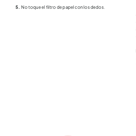
5.
No toque el filtro de papel con los dedos.
a