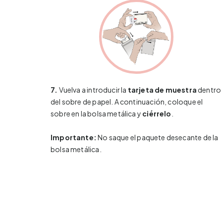
7.
Vuelva a introducir la
tarjeta de muestra
dentro
del sobre de papel. A continuación, coloque el
sobre en la bolsa metálica y
ciérrelo
.
Importante:
No saque el paquete desecante de la
bolsa metálica.