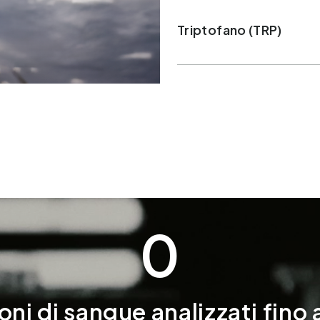
Triptofano (TRP)
0
ni di sangue analizzati fino 