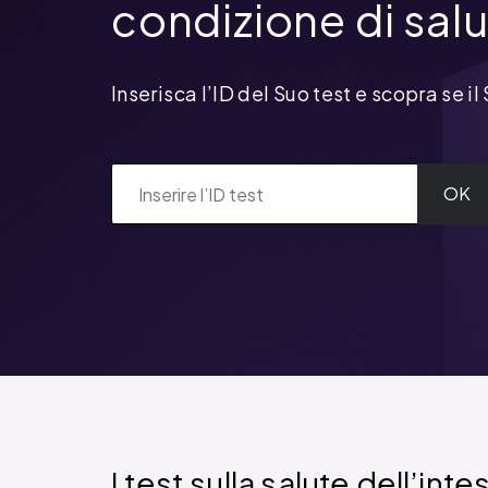
condizione di salu
Inserisca l’ID del Suo test e scopra se il 
OK
I test sulla salute dell’int