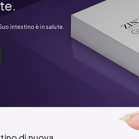
te.
Suo intestino è in salute.
estino di nuova