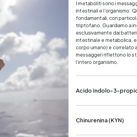
I metaboliti sono i messagg
intestinali e l'organismo. 
fondamentali, con particol
triptofano. Guardiamo a in
esclusivamente dai batteri 
intestinale e metabolica, e 
corpo umano) e correlato al
messaggeri riflettono lo st
l’intero organismo.
Acido indolo-3-propio
Chinurenina (KYN)