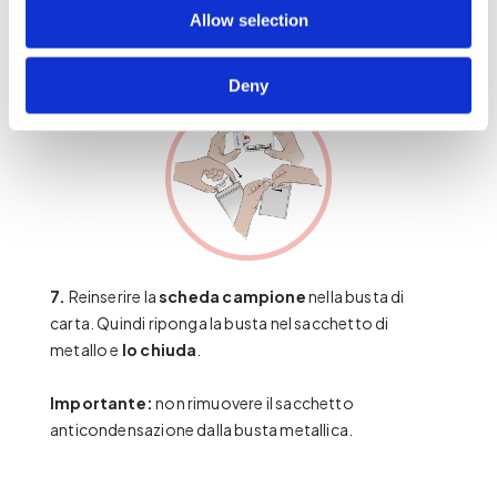
Allow selection
Deny
7.
Reinserire la
scheda campione
nella busta di
carta. Quindi riponga la busta nel sacchetto di
metallo e
lo chiuda
.
Importante:
non rimuovere il sacchetto
anticondensazione dalla busta metallica.