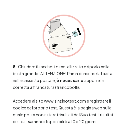
8.
Chiudere il sacchetto metallizzato e riporlo nella
busta grande: ATTENZIONE! Prima di inserire la busta
nella cassetta postale,
è necessario
apporre la
corretta affrancatura (francobolli).
Accedere al sito
www.zinzinotest.com
e registrare il
codice del proprio test. Questa è la pagina web sulla
quale potrà consultare i risultati del Suo test. I risultati
del test saranno disponibili tra 10 e 20 giorni.