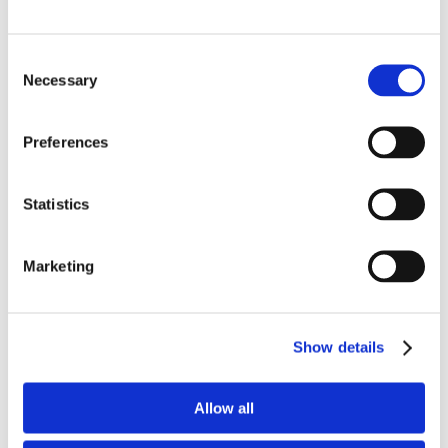
Consent
Necessary
Selection
Preferences
Statistics
6.
Ricoprire di sangue un cerchio alla volta. Premere
delicatamente il dito e attendere che una goccia di
Marketing
sangue cada da sola all’interno del cerchio. Se una
goccia di sangue non è sufficiente per ricoprire il
cerchio, ne faccia scendere subito un’altra.
Show details
Lasciare la
scheda campione
in posizione
orizzontale a temperatura ambiente per almeno 10
Allow all
minuti per permettere ai campioni di asciugarsi bene.