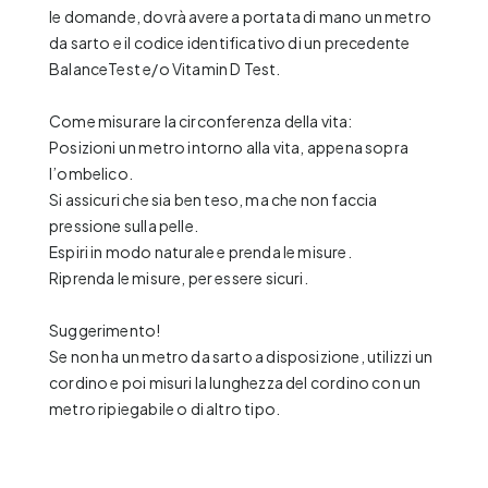
le domande, dovrà avere a portata di mano un metro
da sarto e il codice identificativo di un precedente
BalanceTest e/o Vitamin D Test.
Come misurare la circonferenza della vita:
Posizioni un metro intorno alla vita, appena sopra
l’ombelico.
Si assicuri che sia ben teso, ma che non faccia
pressione sulla pelle.
Espiri in modo naturale e prenda le misure.
Riprenda le misure, per essere sicuri.
Suggerimento!
Se non ha un metro da sarto a disposizione, utilizzi un
cordino e poi misuri la lunghezza del cordino con un
metro ripiegabile o di altro tipo.