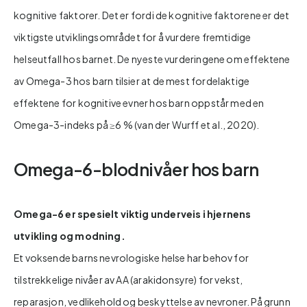
kognitive faktorer. Det er fordi de kognitive faktorene er det
viktigste utviklingsområdet for å vurdere fremtidige
helseutfall hos barnet. De nyeste vurderingene om effektene
av Omega-3 hos barn tilsier at de mest fordelaktige
effektene for kognitive evner hos barn oppstår med en
Omega-3-indeks på ≥6 % (van der Wurff et al., 2020).
Omega-6-blodnivåer hos barn
Omega-6 er spesielt viktig underveis i hjernens
utvikling og modning.
Et voksende barns nevrologiske helse har behov for
tilstrekkelige nivåer av AA (arakidonsyre) for vekst,
reparasjon, vedlikehold og beskyttelse av nevroner. På grunn