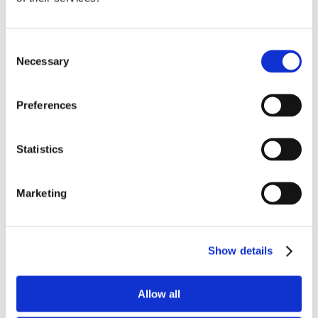
AA
Consent
Necessary
Selection
Preferences
DGLA
Statistics
Marketing
0%
10%
20%
30%
40%
Show details
Barn (2–10 år)
Voksne
Allow all