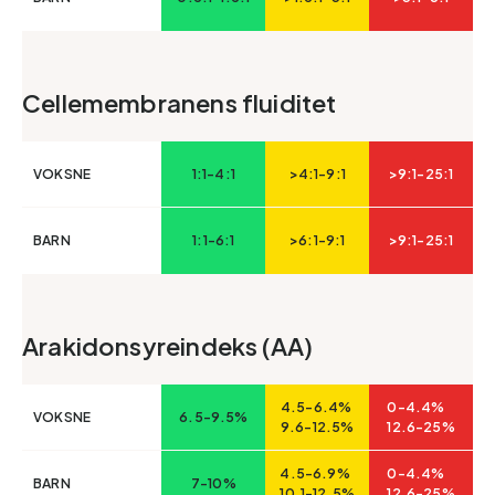
Cellemembranens fluiditet
VOKSNE
1:1-4:1
>4:1-9:1
>9:1-25:1
BARN
1:1-6:1
>6:1-9:1
>9:1-25:1
Arakidonsyreindeks (AA)
4.5-6.4%
0-4.4%
VOKSNE
6.5-9.5%
9.6-12.5%
12.6-25%
4.5-6.9%
0-4.4%
BARN
7-10%
10.1-12.5%
12.6-25%