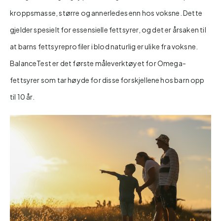
kroppsmasse, større og annerledes enn hos voksne. Dette
gjelder spesielt for essensielle fettsyrer, og det er årsaken til
at barns fettsyreprofiler i blod naturlig er ulike fra voksne.
BalanceTest er det første måleverktøyet for Omega-
fettsyrer som tar høyde for disse forskjellene hos barn opp
til 10 år.