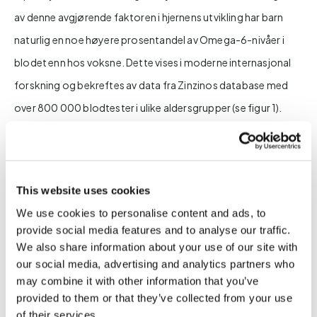
av denne avgjørende faktoren i hjernens utvikling har barn
naturlig en noe høyere prosentandel av Omega-6-nivåer i
blodet enn hos voksne. Dette vises i moderne internasjonal
forskning og bekreftes av data fra Zinzinos database med
over 800 000 blodtester i ulike aldersgrupper (se figur 1).
TOTAL OMEGA-6
This website uses cookies
We use cookies to personalise content and ads, to
provide social media features and to analyse our traffic.
We also share information about your use of our site with
TOTAL LANGKJEDET OMEGA-6
our social media, advertising and analytics partners who
may combine it with other information that you’ve
provided to them or that they’ve collected from your use
of their services.