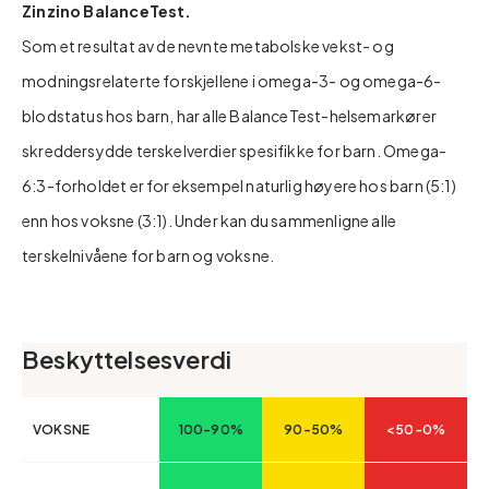
Zinzino BalanceTest.
Som et resultat av de nevnte metabolske vekst- og
modningsrelaterte forskjellene i omega-3- og omega-6-
blodstatus hos barn, har alle BalanceTest-helsemarkører
skreddersydde terskelverdier spesifikke for barn. Omega-
6:3-forholdet er for eksempel naturlig høyere hos barn (5:1)
enn hos voksne (3:1). Under kan du sammenligne alle
terskelnivåene for barn og voksne.
Beskyttelsesverdi
VOKSNE
100-90%
90-50%
<50-0%