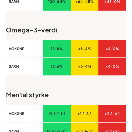
BARN
100-64%
<64-45%
<45-0%
Omega-3-verdi
VOKSNE
12-8%
<8-4%
<4-0%
BARN
12-6%
<6-4%
<4-0%
Mental styrke
VOKSNE
0.5:1-1:1
>1:1-3:1
>3:1-6:1
BARN
0.5:1-1.5:1
>1.5:1-3:1
>3:1-6:1