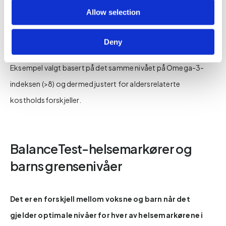
Allow selection
Figur 1.
Gjennomsnittlig n-6 AA, DGLA, %n-6 i HUFA, og total
Deny
Omega-6 hos barn sammenlignet med voksne. Merk!
Eksempel valgt basert på det samme nivået på Omega-3-
indeksen (>8) og dermed justert for aldersrelaterte
kostholdsforskjeller.
BalanceTest-helsemarkører og
barns grensenivåer
Det er en forskjell mellom voksne og barn når det
gjelder optimale nivåer for hver av helsemarkørene i