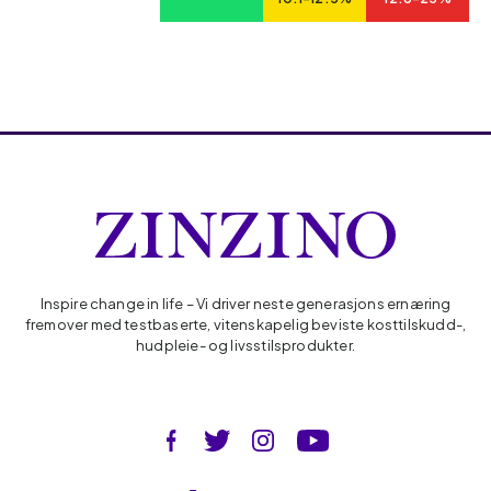
Inspire change in life – Vi driver neste generasjons ernæring
fremover med testbaserte, vitenskapelig beviste kosttilskudd-,
hudpleie- og livsstilsprodukter.