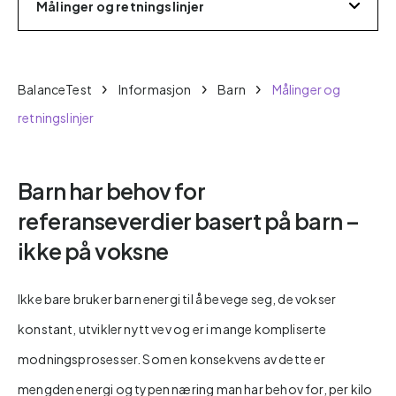
Målinger og retningslinjer
BalanceTest
Informasjon
Barn
Målinger og
retningslinjer
Barn har behov for
referanseverdier basert på barn –
ikke på voksne
Ikke bare bruker barn energi til å bevege seg, de vokser
konstant, utvikler nytt vev og er i mange kompliserte
modningsprosesser. Som en konsekvens av dette er
mengden energi og typen næring man har behov for, per kilo