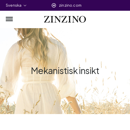
Svenska
zinzino.com
Mekanistisk insikt