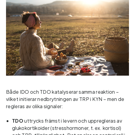
Både IDO och TDO katalyserar samma reaktion – 
vilket initierar nedbrytningen av TRP i KYN – men de 
regleras av olika signaler: 
TDO 
uttrycks främst i levern och uppregleras av 
glukokortikoider (stresshormoner, t.ex. kortisol) 