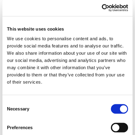
avgörande, är det viktigt hur och var det regleras – 
och 
om denna väg är lämpligt balanserad eller 
uppreglerad som svar på långvarig stress, 
immunbelastning eller mikrobiell störning. 
This website uses cookies
I en balanserad tarmmiljö hjälper fördelaktiga 
We use cookies to personalise content and ads, to
mikrober till att flytta tryptofanmetabolismen mot 
provide social media features and to analyse our traffic.
indolvägen och producerar metaboliter som IPA. 
We also share information about your use of our site with
Dessa metaboliter stöder tarmbarriärfunktion, 
our social media, advertising and analytics partners who
antioxidantförsvar och immuntolerans via receptorer 
may combine it with other information that you’ve
som AhR och PXR. Dessutom har SCFA, särskilt 
provided to them or that they’ve collected from your use
butyrat – som produceras av fiberfermenterande 
of their services.
mikrober – visat sig hämma IDO-uttryck genom att 
undertrycka NF-κB och andra 
Consent
immunaktiveringsvägar.
Necessary
Selection
IPA i sig kan också bidra till indirekt undertryckande av 
IDO genom att stödja tarmbarriärens integritet, 
Preferences
minska systemisk LPS-exponering och hjälpa till att 