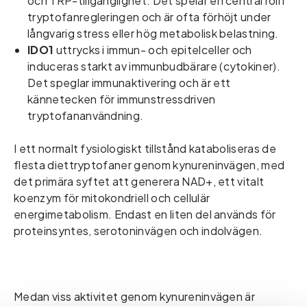
och TRP-tillgänglighet. Det spelar en central roll i 
tryptofanregleringen och är ofta förhöjt under 
långvarig stress eller hög metabolisk belastning. 
IDO1
uttrycks i immun- och epitelceller och
induceras starkt av immunbudbärare (cytokiner).
Det speglar immunaktivering och är ett
kännetecken för immunstressdriven
tryptofananvändning.
I ett normalt fysiologiskt tillstånd kataboliseras de 
flesta diettryptofaner genom kynureninvägen, med 
det primära syftet att generera NAD+, ett vitalt 
koenzym för mitokondriell och cellulär 
energimetabolism. Endast en liten del används för 
proteinsyntes, serotoninvägen och indolvägen.    
Medan viss aktivitet genom kynureninvägen är 