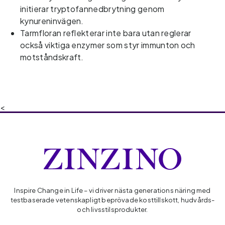
initierar tryptofannedbrytning genom
kynureninvägen.
Tarmfloran reflekterar inte bara utan reglerar
också viktiga enzymer som styr immunton och
motståndskraft.
<
Inspire Change in Life – vi driver nästa generations näring med
testbaserade vetenskapligt beprövade kosttillskott, hudvårds-
och livsstilsprodukter.