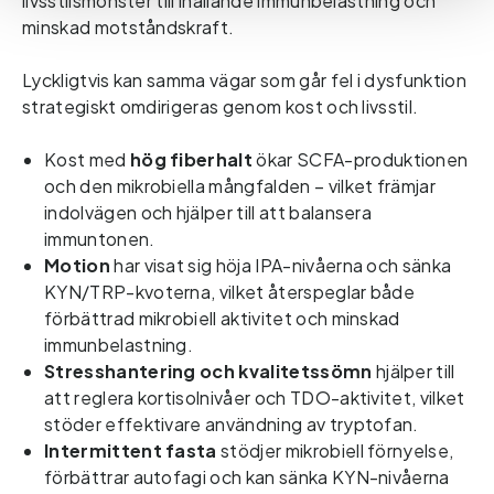
livsstilsmönster till ihållande immunbelastning och 
minskad motståndskraft.
Lyckligtvis kan samma vägar som går fel i dysfunktion 
strategiskt omdirigeras genom kost och livsstil. 
Kost med 
hög fiberhalt
 ökar SCFA-produktionen 
och den mikrobiella mångfalden – vilket främjar 
indolvägen och hjälper till att balansera 
immuntonen.
Motion 
har visat sig höja IPA-nivåerna och sänka 
KYN/TRP-kvoterna, vilket återspeglar både 
förbättrad mikrobiell aktivitet och minskad 
immunbelastning. 
Stresshantering och kvalitetssömn
 hjälper till 
att reglera kortisolnivåer och TDO-aktivitet, vilket 
stöder effektivare användning av tryptofan. 
Intermittent fasta
 stödjer mikrobiell förnyelse, 
förbättrar autofagi och kan sänka KYN-nivåerna 