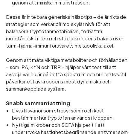
genom att minska immunstressen. 
Dessa är inte bara generiska hälsotips – de är riktade 
strategier som verkar på molekylär nivå för att 
balansera tryptofanmetabolism, förbättra 
motståndskraften och stödja kroppens balans över 
tarm-hjärna-immunförsvarets metaboliska axel.   
Genom att mäta viktiga metaboliter och förhållanden 
– som IPA, KYN och TRP – hjälper vårt test till att 
avslöja var du är på detta spektrum och hur din livsstil 
påverkar ett av kroppens mest dynamiska och 
sammankopplade system. 
Snabb sammanfattning
Livsstilsvanor som stress, sömn och kost
bestämmer hur tryptofan används i kroppen.
Nyttiga mikrober och SCFA hjälper till att
undertrycka hastighetsbegränsande enzymer som