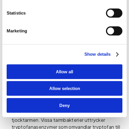
Minskat flöde genom den NAD+-producerande 
änden av vägen kan resultera i relativ NAD+-
Statistics
utarmning, vilket utmanar mitokondriell 
effektivitet, cellenergi och övergripande 
motståndskraft. 
Marketing
Sådana mönster ses ofta i samband med ihållande 
immunstress och metabolisk obalans.
Show details
Serotoninvägen
omvandlar tryptofan till
serotonin (5-HT). Även om den bara använder 1–
Allow all
2 % tryptofan spelar den en viktig roll för att
reglera humör, tarmmotilitet och dygnsrytm.
Allow selection
Förändringar i denna väg kan påverka humörbalans,
matsmältningsfunktion och sömnkvalitet.
Deny
Indolvägen
drivs av mikrobiell metabolism i
tjocktarmen. Vissa tarmbakterier uttrycker
tryptofanasenzymer som omvandlar tryptofan till