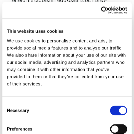
energimetabolism, redoxbalans och DNA-
reparation.
När immunstressen upprätthålls riktas mer 
tryptofan in i denna väg, och obalanser kan 
uppstå. Under gynnsamma förhållanden gynnar 
This website uses cookies
nedströms metabolism produktionen av 
We use cookies to personalise content and ads, to
fördelaktiga metaboliter som kynurensyra (KYNA), 
provide social media features and to analyse our traffic.
samtidigt som den stöder effektiv NAD+ syntes. 
We also share information about your use of our site with
När balansen förändras – på grund av 
our social media, advertising and analytics partners who
enzymflaskhalsar, oxidativ stress, 
may combine it with other information that you’ve
mikronäringsbrist eller långvarig immunaktivering – 
provided to them or that they’ve collected from your use
blir ämnesomsättningen snedvriden mot 
of their services.
intermediärer som kinolinsyra (QA) och 3-
hydroxikynurenin (3-OH-KYN).
Consent
QA verkar på NMDA-receptorer och kan förstärka 
Necessary
Selection
excitatorisk signalering i hjärnan. 
3-OH-KYN främjar oxidativ stress och 
lipidperoxidation. 
Preferences