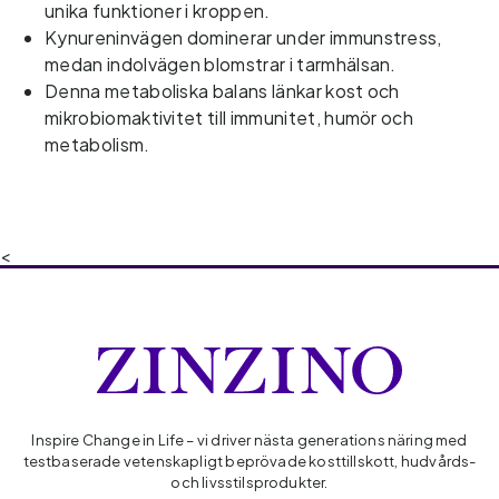
unika funktioner i kroppen. 
Kynureninvägen dominerar under immunstress, 
medan indolvägen blomstrar i tarmhälsan. 
Denna metaboliska balans länkar kost och 
mikrobiomaktivitet till immunitet, humör och 
metabolism.
<
Inspire Change in Life – vi driver nästa generations näring med
testbaserade vetenskapligt beprövade kosttillskott, hudvårds-
och livsstilsprodukter.