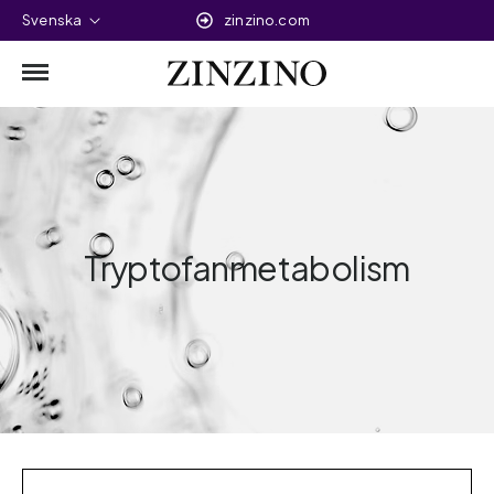
Svenska
zinzino.com
Tryptofanmetabolism