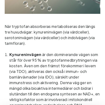
När tryptofan absorberas metaboliseras den längs 
tre huvudvägar: kynureninvägen (via värdceller), 
serotoninvägen
(via värdceller) och indolvägen (via 
tarmfloran).  
Kynureninvägen
är den dominerande vägen som 
står för över 95 % av tryptofannedbrytningen via 
kosten. Även om den främst förekommer i levern 
(via TDO), aktiveras den också i immun- och 
barriärvävnader (via IDO), särskilt under 
immunstress och aktivering. Denna väg ger en 
mängd olika bioaktiva intermediärer och bidrar i 
slutändan till den endogena syntesen av NAD+, en 
viktig kofaktor som är involverad i mitokondriell 