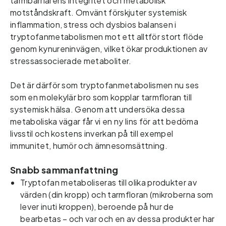
tarmbarriärens integritet och metabolisk
motståndskraft. Omvänt förskjuter systemisk
inflammation, stress och dysbios balansen i
tryptofanmetabolismen mot ett alltför stort flöde
genom kynureninvägen, vilket ökar produktionen av
stressassocierade metaboliter.
Det är därför som tryptofanmetabolismen nu ses
som en molekylär bro som kopplar tarmfloran till
systemisk hälsa. Genom att undersöka dessa
metaboliska vägar får vi en ny lins för att bedöma
livsstil och kostens inverkan på till exempel
immunitet, humör och ämnesomsättning.
Snabb sammanfattning
Tryptofan metaboliseras till olika produkter av 
värden (din kropp) och tarmfloran (mikroberna som 
lever inuti kroppen), beroende på hur de 
bearbetas – och var och en av dessa produkter har 