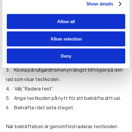
Om du inte längre vill behålla en testkod kan du enkelt
Show details
radera den själv här. Detta bidrar till att säkerställa att
Allow all
testprocessen förblir anonym och säker.
Allow selection
Så här raderar du en testkod:
1. Logga in med den testkod som du vill radera.
Deny
2. Öppna menyn ”Se dina tester”.
3. Klicka på rullgardinsmenyn längst till höger på den
rad som visar testkoden.
4. Välj ”Radera test”.
5. Ange testkoden på nytt för att bekräfta ditt val.
6. Bekräfta i det sista steget.
När bekräftelsen är genomförd raderas testkoden