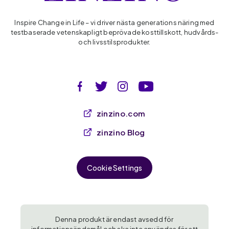
Inspire Change in Life – vi driver nästa generations näring med
testbaserade vetenskapligt beprövade kosttillskott, hudvårds-
och livsstilsprodukter.
zinzino.com
zinzino Blog
Cookie Settings
Denna produkt är endast avsedd för
informationsändamål och ska inte användas för att