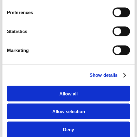
Preferences
3. Vydejte se na cestu
Statistics
Uvědomte si zřetelnou startovací čáru na své cestě za
lepší duševní pohodou. Pozvolna ve svém těle upravte
a udržujte správný poměr mastných kyselin
Marketing
s BalanceOil od Zinzino.
Další informace
Show details
Allow all
Allow selection
Deny