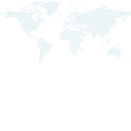
Vaše výsledky jsou do 20 dnů dostupné a uvedené
v našem názorném grafickém vyobrazení.