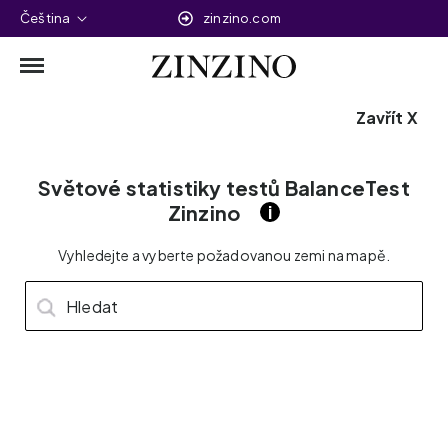
Čeština
zinzino.com
Zavřít X
Zinzino BalanceTest
Světové statistiky testů BalanceTest
Pro život v rovnováze
Zinzino
i
Zjistěte poměr omega-6:3 ve svém těle díky vlastním
Vyhledejte a vyberte požadovanou zemi na mapě.
hodnotám hladin 11 esenciálních mastných kyselin.
Hledat
OK