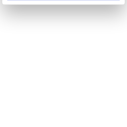
4. Počkejte na analýzu
Ve Vitas Analytical Services mají více než 25letou
zkušenost s analýzou biomarkerů a používají špičkové
vědomosti a technologie, které zaručují, že váš vzorek
zanalyzují nezávisle a ochrání vaše osobní údaje.
Další informace