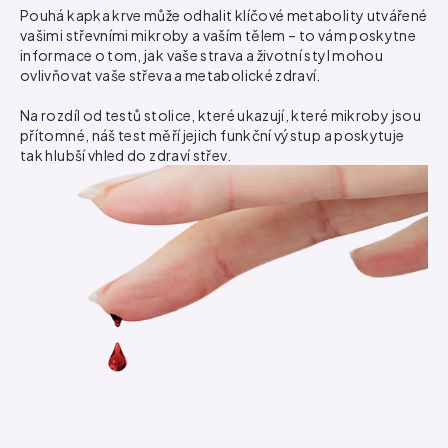
Pouhá kapka krve může odhalit klíčové metabolity utvářené
vašimi střevními mikroby a vaším tělem – to vám poskytne
informace o tom, jak vaše strava a životní styl mohou
ovlivňovat vaše střeva a metabolické zdraví.
Na rozdíl od testů stolice, které ukazují, které mikroby jsou
přítomné, náš test měří jejich funkční výstup a poskytuje
tak hlubší vhled do zdraví střev.