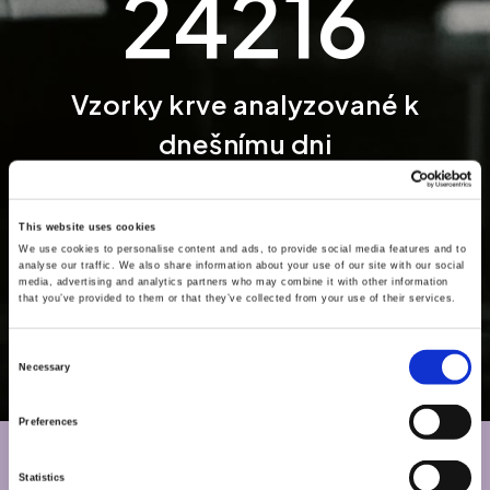
24216
Vzorky krve analyzované k
dnešnímu dni
This website uses cookies
We use cookies to personalise content and ads, to provide social media features and to
Co analyzujeme
analyse our traffic. We also share information about your use of our site with our social
media, advertising and analytics partners who may combine it with other information
that you’ve provided to them or that they’ve collected from your use of their services.
Bezpečné & zabezpečené testování
Consent
Necessary
Selection
Preferences
Nechte za sebe promluvit
Statistics