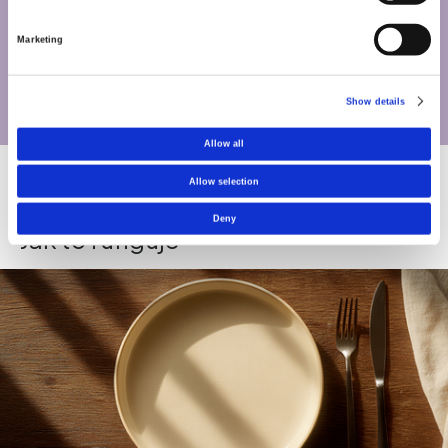
výsledky testu
Marketing
Tento test měří IPA – metabolit podporující zdraví, který
tvoří střevní bakterie z tryptofanu. Odráží funkční aktivitu
vašeho mikrobiomu utvářenou vaší stravou a životním
Show details
stylem.
Allow all
Allow selection
Deny
Jak to funguje