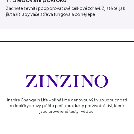
Začněte zevnitř podporovat své celkové zdraví. Zjistěte, jak
jíst a žít, aby vaše střeva fungovala co nejlépe.
Inspire Change in Life – přinášíme genovou výživu budoucnosti
s doplňky stravy, péčí o pleť a produkty pro životní styl, které
jsou prověřené testy i vědou.