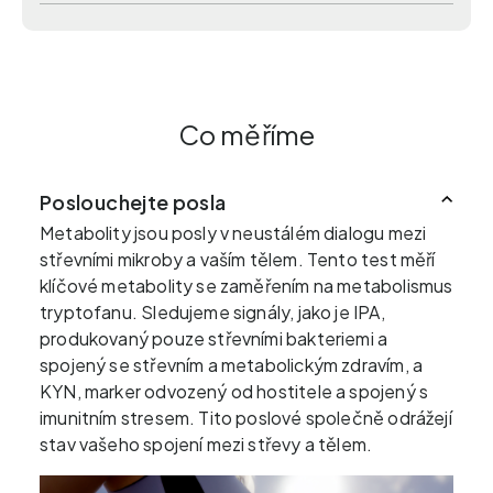
Co měříme
Poslouchejte posla
Metabolity jsou posly v neustálém dialogu mezi
střevními mikroby a vaším tělem. Tento test měří
klíčové metabolity se zaměřením na metabolismus
tryptofanu. Sledujeme signály, jako je IPA,
produkovaný pouze střevními bakteriemi a
spojený se střevním a metabolickým zdravím, a
KYN, marker odvozený od hostitele a spojený s
imunitním stresem. Tito poslové společně odrážejí
stav vašeho spojení mezi střevy a tělem.