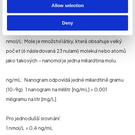
pomocí nanogramů na mililitr (nebo ng/mL). Dvě
Allow selection
odlišné měrné jednotky jsou něco jako metrický a
imperiální systém. Litr měří objem tekutin.
Deny
nmol/L: Mole je množství látky, která obsahuje velký
počet (6 následovaná 23 nulami) molekul nebo atomů
jako takových – nanomol je jedna miliardtina molu.
ng/mL: Nanogram odpovídá jedné miliardtině gramu
(10-9g). 1 nanogram na mililitr [ng/mL] = 0,001
miligramu na litr [mg/L].
Pro jednodušší srovnání:
1 nmol/L = 0,4 ng/mL