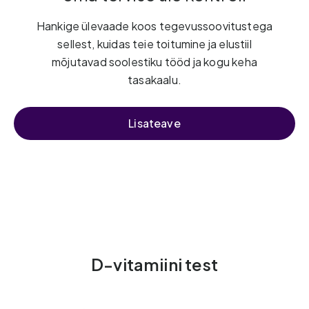
Hankige ülevaade koos tegevussoovitustega
sellest, kuidas teie toitumine ja elustiil
mõjutavad soolestiku tööd ja kogu keha
tasakaalu.
Lisateave
D-vitamiini test