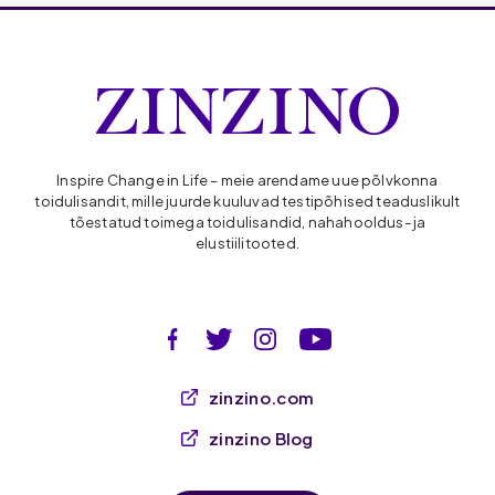
Inspire Change in Life – meie arendame uue põlvkonna
toidulisandit, mille juurde kuuluvad testipõhised teaduslikult
tõestatud toimega toidulisandid, nahahooldus- ja
elustiilitooted.
zinzino.com
zinzino Blog