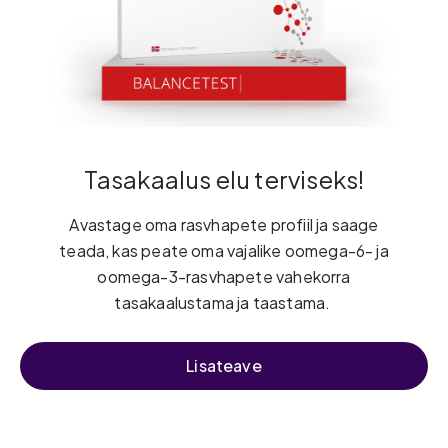
Tasakaalus elu terviseks!
Avastage oma rasvhapete profiil ja saage
teada, kas peate oma vajalike oomega-6- ja
oomega-3-rasvhapete vahekorra
tasakaalustama ja taastama.
Lisateave