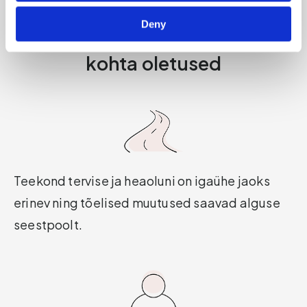
Deny
Lõpetage tervislikuma eluviisi
kohta oletused
Teekond tervise ja heaoluni on igaühe jaoks
erinev ning tõelised muutused saavad alguse
seestpoolt.