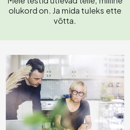
Meie testid ütlevad teile, milline
olukord on. Ja mida tuleks ette
võtta.