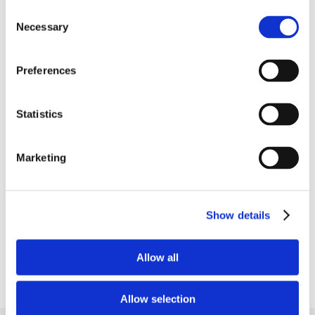
Consent
Necessary
Selection
Preferences
Pange oma tuleviku tervis
proovile
Statistics
Pange oma pikaajaline veresuhkru tase oma
praeguse elustiili konteksti ja suunduge
Marketing
tervisliku tuleviku poole.
Lisateave
Show details
Allow all
Allow selection