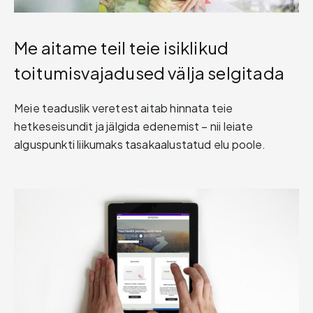
Me aitame teil teie isiklikud
toitumisvajadused välja selgitada
Meie teaduslik veretest aitab hinnata teie
hetkeseisundit ja jälgida edenemist – nii leiate
alguspunkti liikumaks tasakaalustatud elu poole.