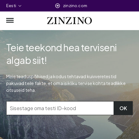
Eesti
zinzino.com
Teie teekond hea terviseni
algab siit!
Meie teaduspõhised ja kodus tehtavad kuivveretestid
pakuvad teile fakte, et oma isikliku tervise kohta teadlikke
otsuseid teha.
OK