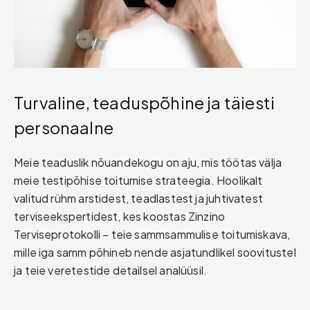
Turvaline, teaduspõhine ja täiesti
personaalne
Meie teaduslik nõuandekogu on aju, mis töötas välja
meie testipõhise toitumise strateegia. Hoolikalt
valitud rühm arstidest, teadlastest ja juhtivatest
terviseekspertidest, kes koostas Zinzino
Terviseprotokolli – teie sammsammulise toitumiskava,
mille iga samm põhineb nende asjatundlikel soovitustel
ja teie veretestide detailsel analüüsil.