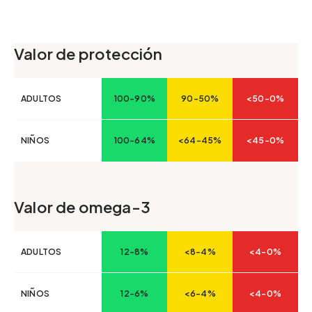
Valor de protección
ADULTOS
100-90%
90-50%
<50-0%
NIÑOS
100-64%
<64-45%
<45-0%
Valor de omega-3
ADULTOS
12-8%
<8-4%
<4-0%
NIÑOS
12-6%
<6-4%
<4-0%