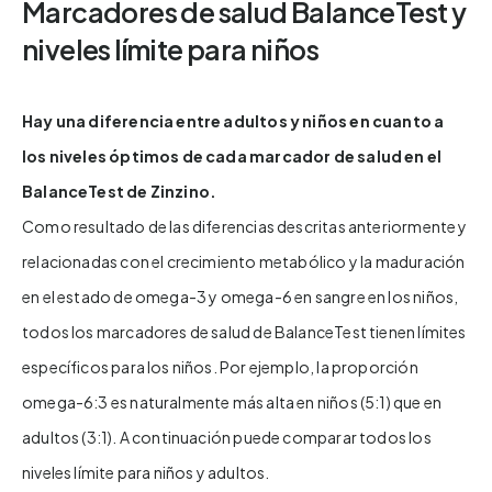
Marcadores de salud BalanceTest y
niveles límite para niños
Hay una diferencia entre adultos y niños en cuanto a
los niveles óptimos de cada marcador de salud en el
BalanceTest de Zinzino.
Como resultado de las diferencias descritas anteriormente y
relacionadas con el crecimiento metabólico y la maduración
en el estado de omega-3 y omega-6 en sangre en los niños,
todos los marcadores de salud de BalanceTest tienen límites
específicos para los niños. Por ejemplo, la proporción
omega-6:3 es naturalmente más alta en niños (5:1) que en
adultos (3:1). A continuación puede comparar todos los
niveles límite para niños y adultos.