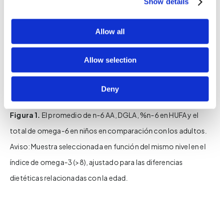
Show details
0%
10%
20%
30%
40%
Allow all
Niños (de 2 a 10 años)
Adultos
Allow selection
Deny
Figura 1.
El promedio de n-6 AA, DGLA, %n-6 en HUFA y el
total de omega-6 en niños en comparación con los adultos.
Aviso: Muestra seleccionada en función del mismo nivel en el
índice de omega-3 (>8), ajustado para las diferencias
dietéticas relacionadas con la edad.