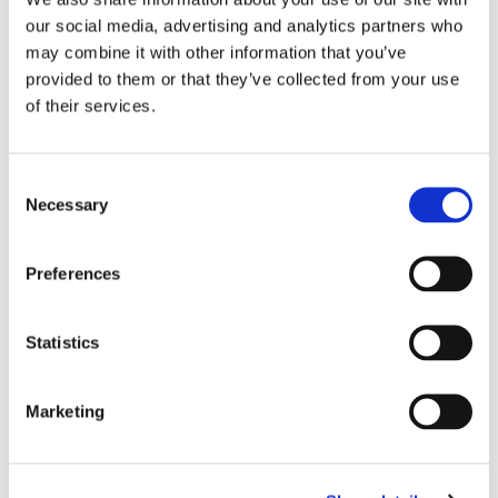
our social media, advertising and analytics partners who
may combine it with other information that you’ve
provided to them or that they’ve collected from your use
CADENA LARGA TOTAL DE OMEGA-6
of their services.
Consent
Necessary
Selection
AA
Preferences
Statistics
DGLA
Marketing