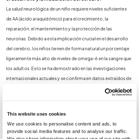
La salud neurológica de un niño requiere niveles suficientes
de AA (ácido araquidónico) para el crecimiento, la
reparación, el mantenimiento y la protección de las
neuronas. Debido a esta implicación crucial en el desarrollo
del cerebro, los niños tienen de forma natural un porcentaje
ligeramente más alto de niveles de omega-6 en la sangre que
los adultos. Esto se ha demostrado en las investigaciones
internacionales actuales y se confirma en datos extraídos de
la base de datos de Zinzino, con más de 800 000 análisis de
sangre de diferentes grupos de edad (ver figura 1).
This website uses cookies
We use cookies to personalise content and ads, to
TOTAL DE OMEGA-6
provide social media features and to analyse our traffic.
We also share information about your use of our site with