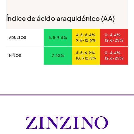
Índice de ácido araquidónico (AA)
4.5-6.4%
0-4.4%
ADULTOS
6.5-9.5%
9.6-12.5%
12.6-25%
4.5-6.9%
0-4.4%
NIÑOS
7-10%
10.1-12.5%
12.6-25%