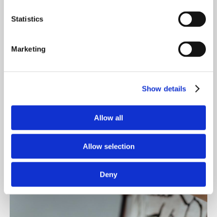
prueba y rellene el formulario. Todos los datos
serán anónimos.
Statistics
OK
Marketing
Show details
Allow all
Allow selection
Deny