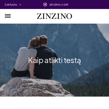
Lietuviu
zinzino.com
Kaip atlikti testą