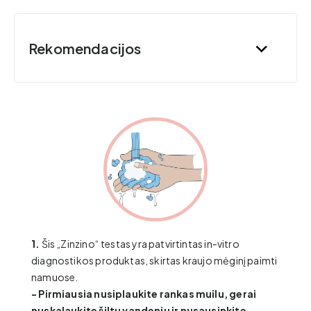
Rekomendacijos
1.
Šis „Zinzino“ testas yra patvirtintas in-vitro
diagnostikos produktas, skirtas kraujo mėginį paimti
namuose.
- Pirmiausia nusiplaukite rankas muilu, gerai
nuskalaukite šiltu vandeniu ir nusausinkite.