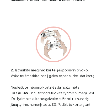
2.
Ištraukite
mėginio kortelę
iš popierinio voko.
Voko neišmeskite, nes jį galėsite panaudoti dar kartą.
Nuplėškite mėginio kortelės dalį pažymėtą
užrašu
SAVE
ir nufotografuokite tyrimo numerį (Test
ID). Tyrimo rezultatus galėsite sužinoti
tik
nurodę
jūsų
tyrimo numerį (testo ID). Padėkite kortelę ant