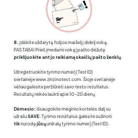
8.
Įdėkite uždarytą folijos maišelį į didelį voką.
PASTABA! Prieš įmedami voką į pašto dėžutę
priklijuokite ant jo reikiamą skaičių pašto ženklų
.
Užregistruokite tyrimo numerį (Test ID)
svetainėje
www.zinzinotest.com
. Šioje svetainėje
vėliau galėsite peržiūrėti savo testo rezultatus.
Rezultatų reikės laukti apie 10–20 dienų.
Dėmesio:
išsaugokite mėginio kortelės dalį su
užrašu
SAVE
. Tyrimo rezultatus galėsite sužinoti
tik
nurodę
jūsų
unikalų tyrimo numerį (Test ID).