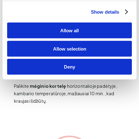
Show details
Allow all
6.
Kiekvieną apskritimą užpildykite atskirai
suformuotu kraujo lašu. Švelniai suspauskite pirštą ir
Allow selection
palaukite, kol kraujo lašas užpildys apskritimą. Jeigu
vieno kraujo lašo neužtenka visam apskritimui
Deny
užpildyti, iš karto užlašinkite dar vieną kraujo lašą.
Palikite
mėginio kortelę
horizontalioje padėtyje,
kambario temperatūroje, mažiausiai 10 min., kad
kraujas išdžiūtų.