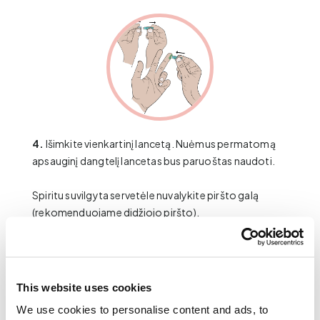
4.
Išimkite vienkartinį lancetą. Nuėmus permatomą
apsauginį dangtelį lancetas bus paruoštas naudoti.
Spiritu suvilgyta servetėle nuvalykite piršto galą
(rekomenduojame didžiojo piršto).
Nukreipkite pirštą į mėginį ant stalo ir pridėkite
lancetą prie piršto galo
apatinės dalies
. Stumkite
lanceto viršutinę dalį link piršto, kol išgirsite
This website uses cookies
spragtelėjimą. Lancetas automatiškai lengvai įdurs į
We use cookies to personalise content and ads, to
pirštą.