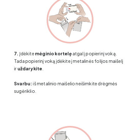
7.
Įdėkite
mėginio kortelę
atgal į popierinį voką.
Tada popierinį voką įdėkite į metalinės folijos maišelį
ir
uždarykite
.
Svarbu:
iš metalinio maišelio neišimkite drėgmės
sugėriklio.