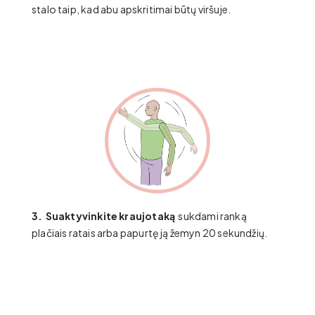
stalo taip, kad abu apskritimai būtų viršuje.
3.
Suaktyvinkite kraujotaką
sukdami ranką
plačiais ratais ​arba papurtę ją žemyn 20 sekundžių.