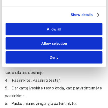
Jei testo kodo saugoti nebenorite, galite jį lengvai
pašalinti čia. Tai padeda užtikrinti, kad testo
Show details
procedūra išliktų anonimiška ir saugi.
Allow all
Jei norite pašalinti testo kodą:
1. Prisijunkite naudodami testo, kurį norite pašalinti,
Allow selection
kodą.
2. Atverkite meniu „Rodyti testus“.
Deny
3. Spustelėkite išskleidžiamojo meniu rodyklę testo
kodo eilutės dešinėje.
4. Pasirinkite „Pašalinti testą“.
5. Dar kartą įveskite testo kodą, kad patvirtintumėte
pasirinkimą.
6. Paskutiniame žingsnyje patvirtinkite.