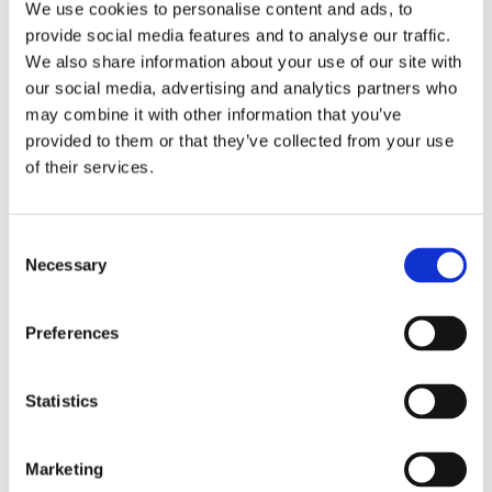
We use cookies to personalise content and ads, to
praktikos standartai. Tai yra 25 metų patirtį turinti
provide social media features and to analyse our traffic.
cheminių tyrimų laboratorija, atliekanti aukščiausios
We also share information about your use of our site with
kokybės chromatografinius tyrimus, pagrįstus
our social media, advertising and analytics partners who
may combine it with other information that you’ve
naujausiomis žiniomis ir technologijomis. Kartu su
provided to them or that they’ve collected from your use
kraujo tyrimo rinkiniu gausite unikalų „HbA1c Test“ ID
of their services.
numerį, kurį žinosite tik jūs. Nei laboratorija, nei
„Zinzino“ negalės sužinoti, kas pateikė testą. Įvedę
Consent
savo HbA1c testo numerį zinzinotest.com puslapyje,
Necessary
Selection
pamatysite savo tyrimo rezultatus. Užpildę klausimyną
galėsite peržiūrėti tyrimo rezultatus. Neužpildę
Preferences
klausimyno, negalėsite matyti HbA1c kraujo tyrimo,
nes klausimynas yra svarbi ir privaloma tyrimo dalis.
Statistics
Kaip pašalinti testo kodą
Marketing