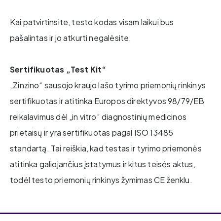
Kai patvirtinsite, testo kodas visam laikui bus
pašalintas ir jo atkurti negalėsite.
Sertifikuotas „Test Kit“
„Zinzino“ sausojo kraujo lašo tyrimo priemonių rinkinys
sertifikuotas ir atitinka Europos direktyvos 98/79/EB
reikalavimus dėl „in vitro“ diagnostinių medicinos
prietaisų ir yra sertifikuotas pagal ISO 13485
standartą. Tai reiškia, kad testas ir tyrimo priemonės
atitinka galiojančius įstatymus ir kitus teisės aktus,
todėl testo priemonių rinkinys žymimas CE ženklu.