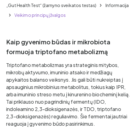
„Gut Health Test“ (žarnyno sveikatos testas)
Informacija
Veikimo principų įžvalgos
Kaip gyvenimo būdas ir mikrobiota
formuoja triptofano metabolizmą
Triptofano metabolizmas yra strateginis mitybos,
mikrobų aktyvumo, imuninio atsako ir medžiagų
apykaitos balanso veiksnys. Jis gali būti nukreiptas į
apsauginius mikrobinius metabolitus, tokius kaip IPR,
arba imuninio streso metu į kinurenino biocheminį kelią.
Tai priklauso nuo pagrindinių fermentų (IDO,
indoleamino 2,3-dioksigenazės, ir TDO, triptofano
2,3-dioksigenazės) reguliavimo. Šie fermentai jautriai
reaguoja į gyvenimo būdo pasirinkimus.