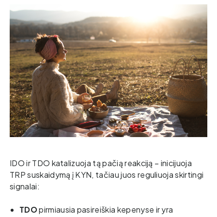
IDO ir TDO katalizuoja tą pačią reakciją – inicijuoja 
TRP suskaidymą į KYN, tačiau juos reguliuoja skirtingi 
signalai: 
TDO 
pirmiausia pasireiškia kepenyse ir yra 