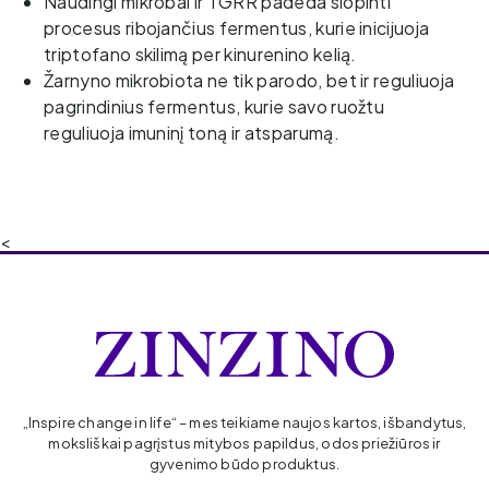
Naudingi mikrobai ir TGRR padeda slopinti
procesus ribojančius fermentus, kurie inicijuoja
triptofano skilimą per kinurenino kelią.
Žarnyno mikrobiota ne tik parodo, bet ir reguliuoja
pagrindinius fermentus, kurie savo ruožtu
reguliuoja imuninį toną ir atsparumą.
<
„Inspire change in life“ – mes teikiame naujos kartos, išbandytus,
moksliškai pagrįstus mitybos papildus, odos priežiūros ir
gyvenimo būdo produktus.