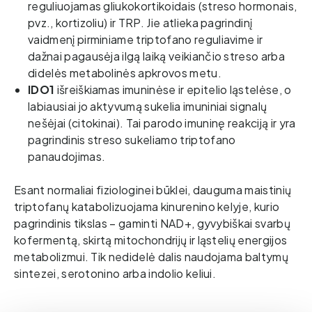
reguliuojamas gliukokortikoidais (streso hormonais, 
pvz., kortizoliu) ir TRP. Jie atlieka pagrindinį 
vaidmenį pirminiame triptofano reguliavime ir 
dažnai pagausėja ilgą laiką veikiančio streso arba 
didelės metabolinės apkrovos metu. 
IDO1
išreiškiamas imuninėse ir epitelio ląstelėse, o
labiausiai jo aktyvumą sukelia imuniniai signalų
nešėjai (citokinai). Tai parodo imuninę reakciją ir yra
pagrindinis streso sukeliamo triptofano
panaudojimas.
Esant normaliai fiziologinei būklei, dauguma maistinių 
triptofanų katabolizuojama kinurenino kelyje, kurio 
pagrindinis tikslas – gaminti NAD+, gyvybiškai svarbų 
kofermentą, skirtą mitochondrijų ir ląstelių energijos 
metabolizmui. Tik nedidelė dalis naudojama baltymų 
sintezei, serotonino arba indolio keliui.    