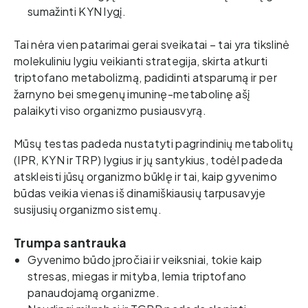
sumažinti KYN lygį. 
Tai nėra vien patarimai gerai sveikatai – tai yra tikslinė 
molekuliniu lygiu veikianti strategija, skirta atkurti 
triptofano metabolizmą, padidinti atsparumą ir per 
žarnyno bei smegenų imuninę-metabolinę ašį 
palaikyti viso organizmo pusiausvyrą.   
Mūsų testas padeda nustatyti pagrindinių metabolitų 
(IPR, KYN ir TRP) lygius ir jų santykius, todėl padeda 
atskleisti jūsų organizmo būklę ir tai, kaip gyvenimo 
būdas veikia vienas iš dinamiškiausių tarpusavyje 
susijusių organizmo sistemų. 
Trumpa santrauka
Gyvenimo būdo įpročiai ir veiksniai, tokie kaip
stresas, miegas ir mityba, lemia triptofano
panaudojamą organizme.