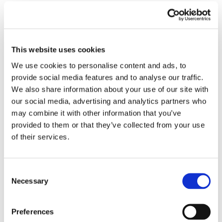
Nors tam tikra veikla kinurenino kelyje yra labai svarbi, 
taip pat svarbu kaip ir kur ji reguliuojama, 
ir ar šis 
kelias yra tinkamai subalansuotas reakcijoms į 
This website uses cookies
nuolatinį stresą, imuninę įtampą arba mikrobų 
We use cookies to personalise content and ads, to
sutrikimus. 
provide social media features and to analyse our traffic.
We also share information about your use of our site with
Subalansuotoje žarnyno aplinkoje naudingi mikrobai, 
our social media, advertising and analytics partners who
gamindami metabolitus, tokius kaip IPR, padeda 
may combine it with other information that you’ve
perkelti triptofano metabolizmą į indolio kelią. Šie 
provided to them or that they’ve collected from your use
metabolitai per AhR ir PXR receptorius palaiko 
of their services.
žarnyno barjero funkciją, antioksidacinę apsaugą ir 
imuninę toleranciją. Be to įrodyta, kad TGRR, ypač 
butiratas, gaminamas skaidulas fermentuojančių 
Consent
mikrobų, apriboja IDO išraišką slopindamas NF-κB ir 
Necessary
Selection
kitus imuninio aktyvinimo kelius.
IPR palaiko žarnyno barjero vientisumą, mažina 
Preferences