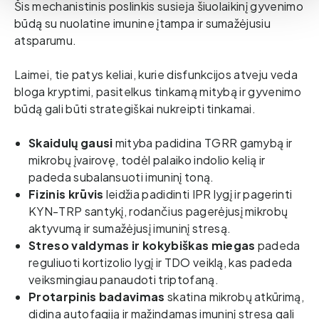
Šis mechanistinis poslinkis susieja šiuolaikinį gyvenimo 
būdą su nuolatine imunine įtampa ir sumažėjusiu 
atsparumu.
Laimei, tie patys keliai, kurie disfunkcijos atveju veda 
bloga kryptimi, pasitelkus tinkamą mitybą ir gyvenimo 
būdą gali būti strategiškai nukreipti tinkamai. 
Skaidulų gausi
 mityba padidina TGRR gamybą ir 
mikrobų įvairovę, todėl palaiko indolio kelią ir 
padeda subalansuoti imuninį toną.
Fizinis krūvis
 leidžia padidinti IPR lygį ir pagerinti 
KYN-TRP santykį, rodančius pagerėjusį mikrobų 
aktyvumą ir sumažėjusį imuninį stresą. 
Streso valdymas ir kokybiškas miegas
 padeda 
reguliuoti kortizolio lygį ir TDO veiklą, kas padeda 
veiksmingiau panaudoti triptofaną. 
Protarpinis badavimas
 skatina mikrobų atkūrimą, 
didina autofagiją ir mažindamas imuninį stresą gali 