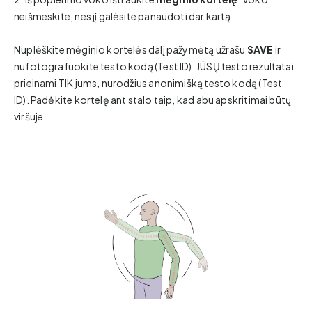
neišmeskite, nes jį galėsite panaudoti dar kartą.
Nuplėškite mėginio kortelės dalį pažymėtą užrašu
SAVE
ir
nufotografuokite testo kodą (Test ID). JŪSŲ testo rezultatai
prieinami TIK jums, nurodžius anonimišką testo kodą (Test
ID). Padėkite kortelę ant stalo taip, kad abu apskritimai būtų
viršuje.