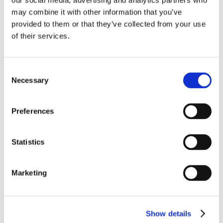
our social media, advertising and analytics partners who
may combine it with other information that you’ve
Nukreipkite pirštą į mėginį ant stalo ir pridėkite lancetą prie
provided to them or that they’ve collected from your use
piršto galo
apatinės dalies
. Stumkite lanceto viršutinę dalį
of their services.
link piršto, kol išgirsite spragtelėjimą. Lancetas automatiškai
lengvai įdurs į pirštą.
Consent
Necessary
Selection
Preferences
Statistics
Marketing
5.
Nelieskite filtro popieriaus pirštais.
Show details