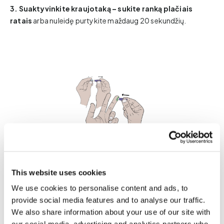
3. Suaktyvinkite kraujotaką – sukite ranką plačiais
ratais
​arba nuleidę purtykite maždaug 20 sekundžių.
4.
Išimkite vienkartinį lancetą. Nuėmus permatomą apsauginį
This website uses cookies
dangtelį lancetas bus paruoštas naudoti.
We use cookies to personalise content and ads, to
provide social media features and to analyse our traffic.
Spiritu suvilgyta servetėle nuvalykite piršto galą
We also share information about your use of our site with
(rekomenduojame didžiojo piršto).