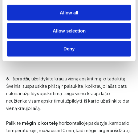
Allow all
Allow selection
Deny
6.
Iš pradžių užpildykite krauju vieną apskritimą, o tada kitą.
Švelniai suspauskite pirštą ir palaukite, kol kraujo lašas pats
nukris ir užpildys apskritimą. Jeigu vieno kraujo lašo
neužtenka visam apskritimui užpildyti, iš karto užlašinkite dar
vieną kraujo lašą.
Palikite
mėginio kortelę
horizontalioje padėtyje, kambario
temperatūroje, mažiausiai 10 min, kad mėginiai gerai išdžiūtų.