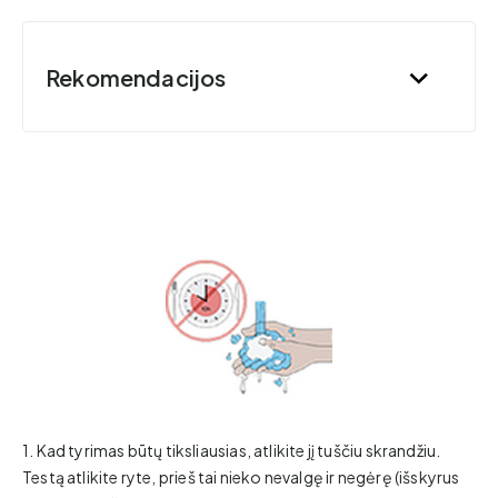
Rekomendacijos
1. Kad tyrimas būtų tiksliausias, atlikite jį tuščiu skrandžiu.
Testą atlikite ryte, prieš tai nieko nevalgę ir negėrę (išskyrus