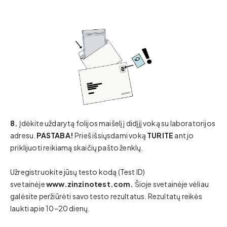
8.
Įdėkite uždarytą folijos maišelį į didįjį voką su laboratorijos
adresu.
PASTABA!
Prieš išsiųsdami voką
TURITE
ant jo
priklijuoti reikiamą skaičių pašto ženklų.
Užregistruokite jūsų testo kodą (Test ID)
svetainėje
www.zinzinotest.com.
Šioje svetainėje vėliau
galėsite peržiūrėti savo testo rezultatus. Rezultatų reikės
laukti apie 10–20 dienų.