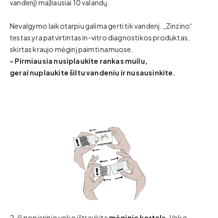
vandenį) mažiausiai 10 valandų.
Nevalgymo laikotarpiu galima gerti tik vandenį. „Zinzino“
testas yra patvirtintas in-vitro diagnostikos produktas,
skirtas kraujo mėginį paimti namuose.
- Pirmiausia nusiplaukite rankas muilu,
gerai nuplaukite šiltu vandeniu ir nusausinkite.
2. Iš popierinio voko ištraukite
mėginio kortelę
. Voko