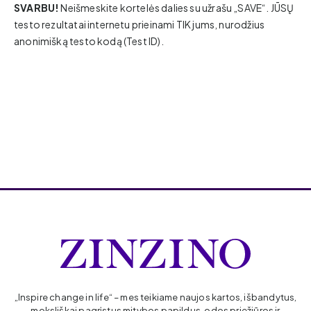
SVARBU!
Neišmeskite kortelės dalies su užrašu „SAVE“. JŪSŲ
testo rezultatai internetu prieinami TIK jums, nurodžius
anonimišką testo kodą (Test ID).
„Inspire change in life“ – mes teikiame naujos kartos, išbandytus,
moksliškai pagrįstus mitybos papildus, odos priežiūros ir