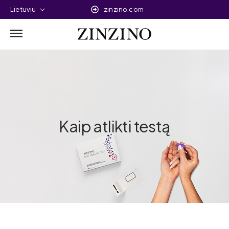
Lietuviu
zinzino.com
Kaip atlikti testą