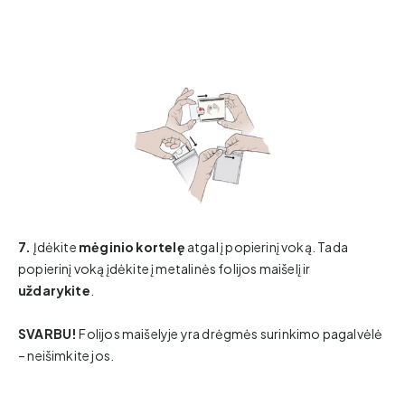
7.
Įdėkite
mėginio kortelę
atgal į popierinį voką. Tada
popierinį voką įdėkite į metalinės folijos maišelį ir
uždarykite
.
SVARBU!
Folijos maišelyje yra drėgmės surinkimo pagalvėlė
– neišimkite jos.