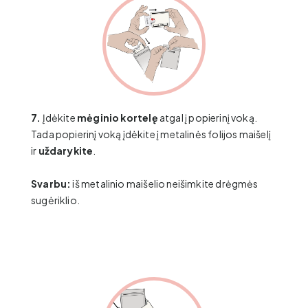
7.
Įdėkite
mėginio kortelę
atgal į popierinį voką.
Tada popierinį voką įdėkite į metalinės folijos maišelį
ir
uždarykite
.
Svarbu:
iš metalinio maišelio neišimkite drėgmės
sugėriklio.