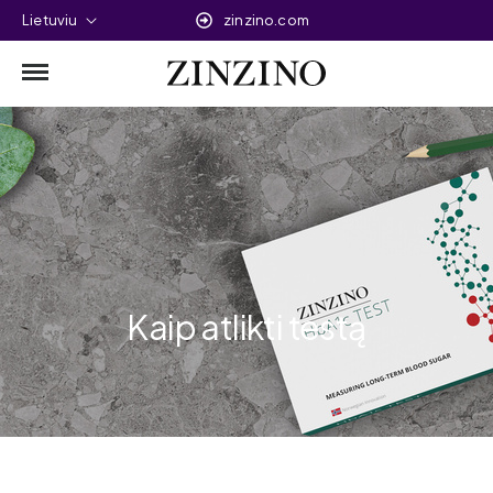
Lietuviu
zinzino.com
Kaip atlikti testą