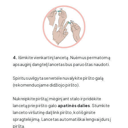
4.
Išimkite vienkartinį lancetą. Nuėmus permatomą
apsauginį dangtelį lancetas bus paruoštas naudoti.
Spiritu suvilgyta servetėle nuvalykite piršto galą
(rekomenduojame didžiojo piršto).
Nukreipkite pirštą į mėginį ant stalo ir pridėkite
lancetą prie piršto galo
apatinės dalies
. Stumkite
lanceto viršutinę dalį link piršto, kol išgirsite
spragtelėjimą. Lancetas automatiškai lengvai įdurs į
pirštą.