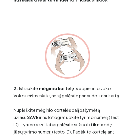
2.
Ištraukite
mėginio kortelę
iš popierinio voko.
Voko neišmeskite, nes jį galėsite panaudoti dar kartą.
Nuplėškite mėginio kortelės dalį pažymėtą
užrašu
SAVE
ir nufotografuokite tyrimo numerį (Test
ID). Tyrimo rezultatus galėsite sužinoti
tik
nurodę
jūsų
tyrimo numerį (testo ID). Padėkite kortelę ant