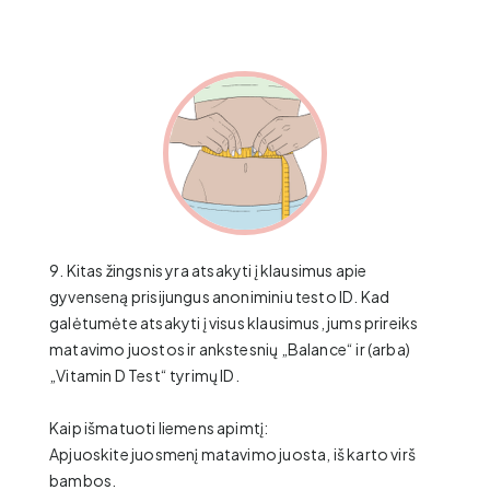
9. Kitas žingsnis yra atsakyti į klausimus apie
gyvenseną prisijungus anoniminiu testo ID. Kad
galėtumėte atsakyti į visus klausimus, jums prireiks
matavimo juostos ir ankstesnių „Balance“ ir (arba)
„Vitamin D Test“ tyrimų ID.
Kaip išmatuoti liemens apimtį:
Apjuoskite juosmenį matavimo juosta, iš karto virš
bambos.