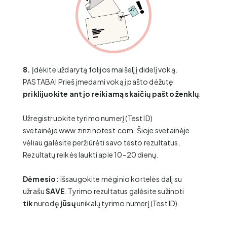
8.
Įdėkite uždarytą folijos maišelį į didelį voką.
PASTABA! Prieš įmedami voką į pašto dėžutę
priklijuokite ant jo reikiamą skaičių pašto ženklų
.
Užregistruokite tyrimo numerį (Test ID)
svetainėje
www.zinzinotest.com
. Šioje svetainėje
vėliau galėsite peržiūrėti savo testo rezultatus.
Rezultatų reikės laukti apie 10–20 dienų.
Dėmesio:
išsaugokite mėginio kortelės dalį su
užrašu
SAVE
. Tyrimo rezultatus galėsite sužinoti
tik
nurodę
jūsų
unikalų tyrimo numerį (Test ID).