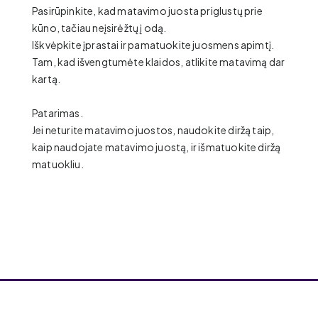
Pasirūpinkite, kad matavimo juosta priglustų prie
kūno, tačiau neįsirėžtų į odą.
Iškvėpkite įprastai ir pamatuokite juosmens apimtį.
Tam, kad išvengtumėte klaidos, atlikite matavimą dar
kartą.
Patarimas.
Jei neturite matavimo juostos, naudokite diržą taip,
kaip naudojate matavimo juostą, ir išmatuokite diržą
matuokliu.