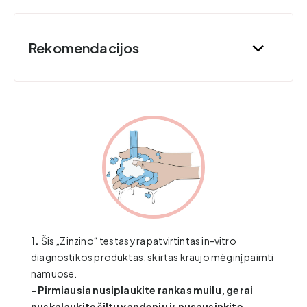
Rekomendacijos
1.
Šis „Zinzino“ testas yra patvirtintas in-vitro
diagnostikos produktas, skirtas kraujo mėginį paimti
namuose.
- Pirmiausia nusiplaukite rankas muilu, gerai
nuskalaukite šiltu vandeniu ir nusausinkite.