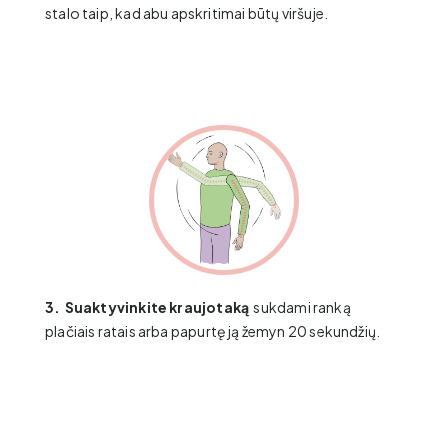
stalo taip, kad abu apskritimai būtų viršuje.
3.
Suaktyvinkite kraujotaką
sukdami ranką
plačiais ratais ​arba papurtę ją žemyn 20 sekundžių.