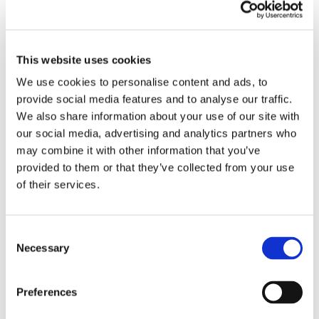
This website uses cookies
We use cookies to personalise content and ads, to
provide social media features and to analyse our traffic.
We also share information about your use of our site with
our social media, advertising and analytics partners who
may combine it with other information that you’ve
provided to them or that they’ve collected from your use
of their services.
Consent
Necessary
Selection
HbA1c 血液檢測和生活方式問卷調查的結果將讓您了解整
體健康分數，其中包括第二型糖尿病風險分層評估。問卷
Preferences
調查為必填的，因為我們希望讓您全面了解您的健康狀