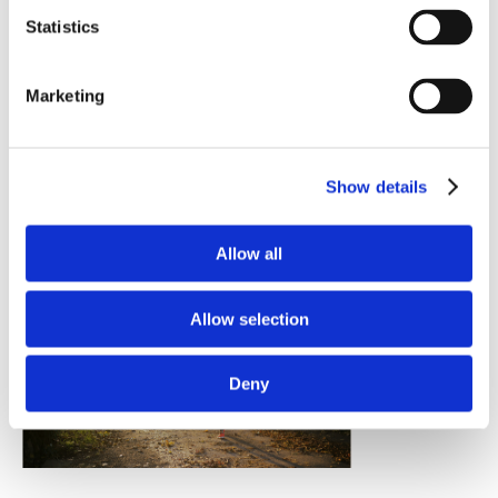
Statistics
況。我們知道的資料越多，可以為您提供的幫助就越多。
HbA1c 檢檢測度您的血糖值。它通常被稱為「血糖檢
Marketing
測」，以 mmol/mol（每摩爾毫摩爾）為單位表示，自
2009 年以來一直是血糖值的標準的量度單位。健康評估
部分提供關於您患上第二型糖尿病風險的重要訊息，第二
Show details
型糖尿病是日益嚴重的全球健康問題。
Allow all
Allow selection
Deny