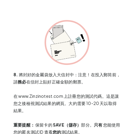
8.
將封好的金屬袋放入大信封中：注意！在投入郵筒前，
請
務必
在信封上貼好正確金額的郵票。
在
www.Zinzinotest.com
上註冊您的測試代碼。這是讓
您之後檢視測試結果的網頁。大約需要 10-20 天以取得
結果。
重要提醒：
保留卡的
SAVE（儲存）
部分。
只有
您能使用
您的匿名測試 ID 查看
您的
測試結果。