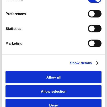
Preferences
5.
請勿用手觸摸濾紙圈。
Statistics
Marketing
Show details
Allow all
Allow selection
6.
將血一次填入一個圓圈中。輕輕擠壓手指，等待一滴血
自行滴入圓圈內。如果一滴血不能蓋住整個圓圈，請立即
從手指再滴一滴血。
Deny