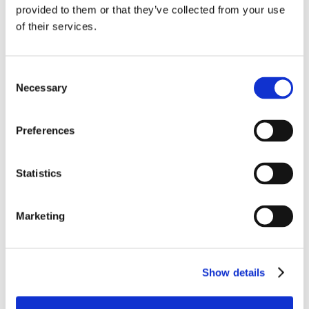
provided to them or that they’ve collected from your use
of their services.
Consent
Necessary
Selection
3. Beginnen Sie Ihre Reise
Preferences
Legen Sie einen klaren Startpunkt fest und beginnen Sie
Ihren Weg hin zu einem verbesserten Wohlbefinden. Mit
Statistics
Zinzino BalanceOil können Sie ganz behutsam das
Omega-6:3-Verhältnis Ihres Körpers ausgleichen und
beibehalten.
Marketing
Mehr erfahren
Show details