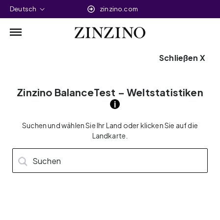
Deutsch
zinzino.com
Schließen X
Der Zinzino BalanceTest
Zinzino BalanceTest – Weltstatistiken
Für ein Leben im
i
Gleichgewicht
Suchen und wählen Sie Ihr Land oder klicken Sie auf die
Landkarte.
Messen Sie 11 essentielle Fettsäuren in Ihrem Körper
und stellen Sie Ihre persönliche Omega-6:3-Balance
Suchen
fest.
OK