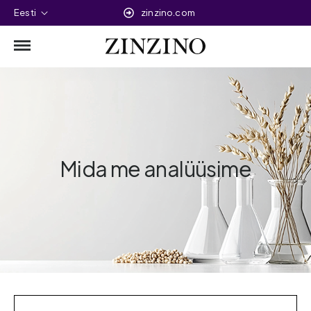
Eesti
zinzino.com
Mida me analüüsime