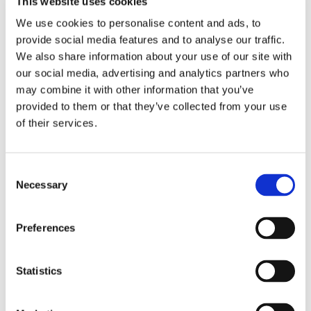
bakterid muudavad selle indooli derivaatideks, 
This website uses cookies
nagu IPA, immuunsust tasakaalustavate, 
We use cookies to personalise content and ads, to
antioksüdantsete ja barjääri toetavate 
provide social media features and to analyse our traffic.
toimetega. 
We also share information about your use of our site with
Peremeesorganismi ainevahetus,
 kus 
our social media, advertising and analytics partners who
trüptofaani saab kasutada serotoniini tootmiseks 
may combine it with other information that you’ve
(oluline meeleolu ja soolestiku motoorika jaoks) või 
provided to them or that they’ve collected from your use
suunata see kinureniini rajale immuunstressi ja 
of their services.
aktiveerimise ajal. 
Kuna trüptofaani saab kasutada nii mitmel viisil, 
Consent
peegeldab selle kättesaadavus ja jaotumine 
Necessary
Selection
soolestiku ja immuunfunktsiooni olulisi aspekte. 
Näiteks:
Preferences
Madal TRP tase võib viidata peremeesorganismi 
suurenenud kasutamisele, näiteks immuunstressi 
Statistics
ajal, kui kinureniini rajale suunatakse rohkem TRP-
d.  