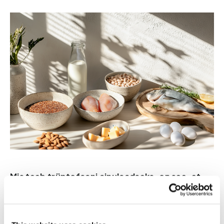
Mis teeb trüptofaani ainulaadseks, on see, et
see asub metaboolsel ristteel:
Mikroobide ainevahetus,
 kus soolestiku 