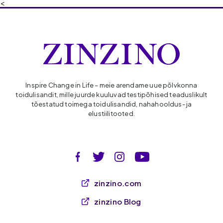
<
Inspire Change in Life – meie arendame uue põlvkonna
toidulisandit, mille juurde kuuluvad testipõhised teaduslikult
tõestatud toimega toidulisandid, nahahooldus- ja
elustiilitooted.
zinzino.com
zinzino Blog