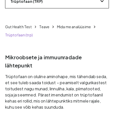
Trüptofaan (TRP)
Gut Health Test
Teave
Mida me analüüsime
Trüptofaan (trp)
Mikroobsete ja immuunradade
lähtepunkt
Trüptofaan on oluline aminohape, mis tähendab seda,
et see tuleb saada toidust – peamiselt valgurikastest
toitudest nagu munad, linnuliha, kala, piimatooted,
soja ja seemned. Pärast imendumist on trüptofaanil
kehas eri rollid, mis on lähtepunktiks mitmele rajale,
kuhu see võib kehas suunduda.