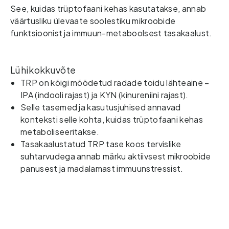
See, kuidas trüptofaani kehas kasutatakse, annab 
väärtusliku ülevaate soolestiku mikroobide 
funktsioonist ja immuun-metaboolsest tasakaalust.
Lühikokkuvõte
TRP on kõigi mõõdetud radade toidu lähteaine –
IPA (indooli rajast) ja KYN (kinureniini rajast).
Selle tasemed ja kasutusjuhised annavad
konteksti selle kohta, kuidas trüptofaani kehas
metaboliseeritakse.
Tasakaalustatud TRP tase koos tervislike
suhtarvudega annab märku aktiivsest mikroobide
panusest ja madalamast immuunstressist.