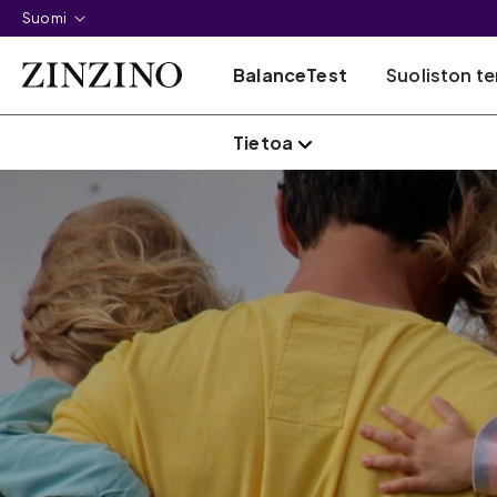
Suomi
BalanceTest
Suoliston te
Tietoa