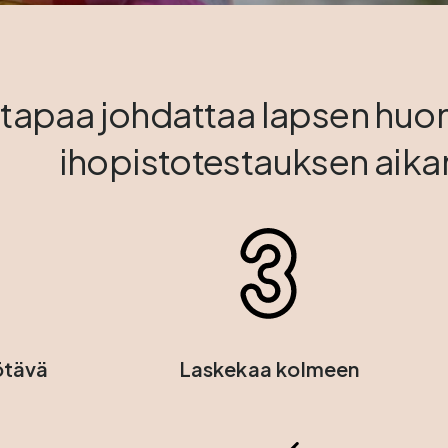
 tapaa johdattaa lapsen huo
ihopistotestauksen aika
ötävä
Laskekaa kolmeen