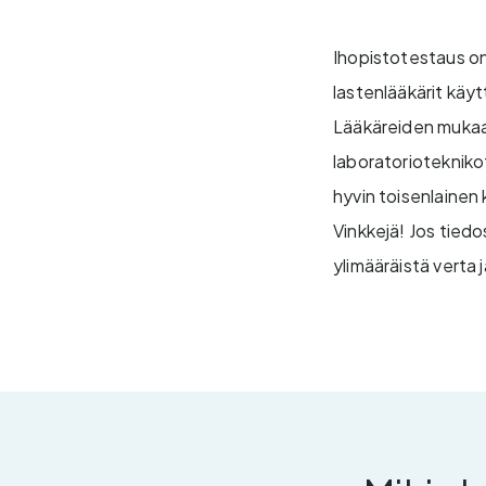
Ihopistotestaus o
lastenlääkärit käy
Lääkäreiden mukaan
laboratorioteknikot
hyvin toisenlainen ku
Vinkkejä! Jos tiedo
ylimääräistä verta 