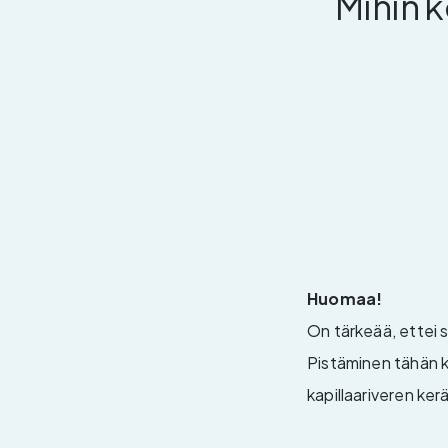
Mihin 
Huomaa!
On tärkeää, ettei 
Pistäminen tähän ko
kapillaariveren ke