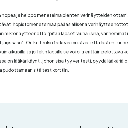
n nopea ja helppo menetelmä pienten verinäytteiden ottamis
ttävät ihopistomenetelmää pääasiallisena verinäytteenottota
 mikronäytteenotto ”pitää lapset rauhallisina, vanhemmat r
 järjissään”. On kuitenkin tärkeää muistaa, että lasten tunn
in aikuisilla, ja joillekin lapsille se voi olla erittäin pelottava
ssa on lääkärikäynti, johon sisältyy veritesti, pyydä lääkäri
ja pudottamaan sitä testikorttiin.