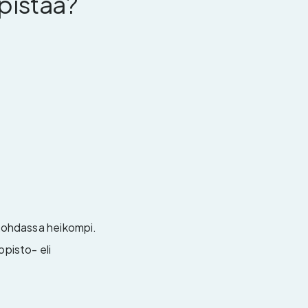
pistää?
 kohdassa heikompi.
opisto- eli