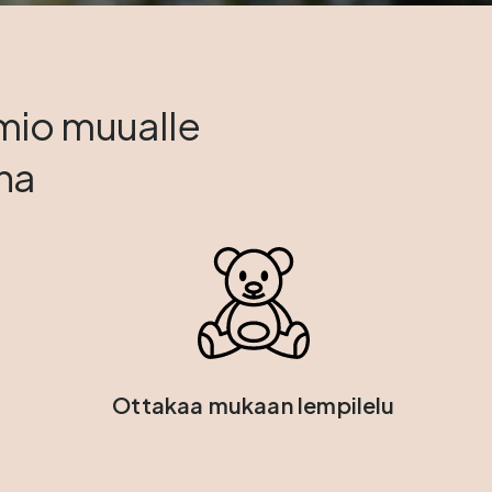
mio muualle
na
Ottakaa mukaan lempilelu