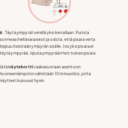
6.
Täytä ympyrät verellä yksi kerrallaan. Purista
sormeasi hellävaraisesti ja odota, että pisara verta
tippuu itsestään ympyrän sisälle. Jos yksi pisara ei
täytä ympyrää, tiputa ympyrään heti toinen pisara.
Jätä
näytekortti
vaakasuoraan asentoon
huoneenlämpöön vähintään 10 minuutiksi, jotta
näytteet kuivuvat hyvin.