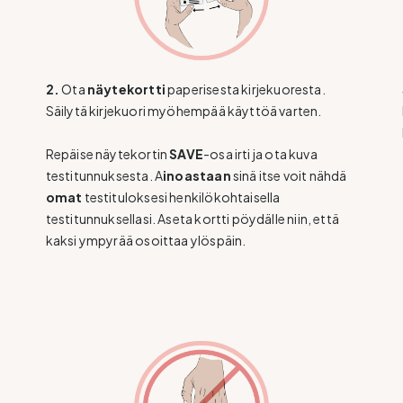
2.
Ota
näytekortti
paperisesta kirjekuoresta.
Säilytä kirjekuori myöhempää käyttöä varten.
Repäise näytekortin
SAVE
-osa irti ja ota kuva
testitunnuksesta. A
inoastaan
sinä itse voit nähdä
omat
testituloksesi henkilökohtaisella
testitunnuksellasi. Aseta kortti pöydälle niin, että
kaksi ympyrää osoittaa ylöspäin.