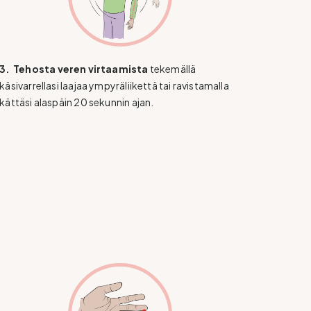
3.
​​
Tehosta veren virtaamista
tekemällä
käsivarrellasi laajaa ympyräliikettä tai ravistamalla
kättäsi alaspäin 20 sekunnin ajan.