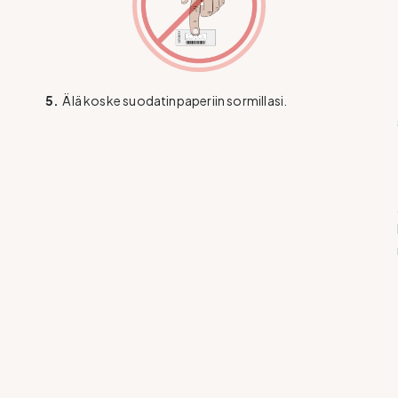
5.
Älä koske suodatinpaperiin sormillasi.