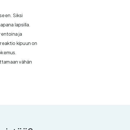
een. Siksi
pana lapsilla.
entoina ja
ereaktio kipuun on
 kokemus.
ä ottamaan vähän