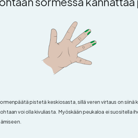
kohtaan sormessa kannattaa 
sormenpäätä pistetä keskiosasta, sillä veren virtaus on siinä
htaan voi olla kivuliasta. Myöskään peukaloa ei suositella ih
räämiseen.