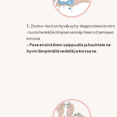
1.
Zinzino-testi on hyväksytty diagnostinen in vitro
-tuote henkilökohtaisen verinäytteen ottamiseen
kotona.
– Pese ensin kätesi saippualla ja huuhtele ne
hyvin lämpimällä vedellä ja kuivaa ne.