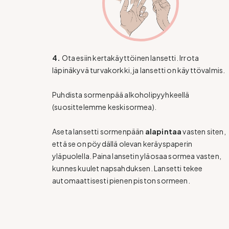
4.
Ota esiin kertakäyttöinen lansetti. Irrota
läpinäkyvä turvakorkki, ja lansetti on käyttövalmis.
Puhdista sormenpää alkoholipyyhkeellä
(suosittelemme keskisormea).
Aseta lansetti sormenpään
alapintaa
vasten siten,
että se on pöydällä olevan keräyspaperin
yläpuolella. Paina lansetin yläosaa sormea vasten,
kunnes kuulet napsahduksen. Lansetti tekee
automaattisesti pienen piston sormeen.