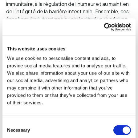
immunitaire, à la régulation de l’humeur et au maintien
de l’intégrité de la barrière intestinale. Ensemble, ces
fonctions font du microbiote intestinal un régulateur
essentiel de la physiologie humaine, en particulier de
l’équilibre énergétique et du métabolisme. En réalité,
le rôle du microbiote est si central que des
perturbations de sa composition et de son
This website uses cookies
fonctionnement, souvent décrites comme un
We use cookies to personalise content and ads, to
déséquilibre, ont été associées à des variations de
provide social media features and to analyse our traffic.
marqueurs liés aux fonctions métaboliques et
We also share information about your use of our site with
immunitaires.
our social media, advertising and analytics partners who
may combine it with other information that you’ve
Dans un état équilibré, le microbiote maintient une
provided to them or that they’ve collected from your use
harmonie délicate entre les micro-organismes
of their services.
bénéfiques et ceux potentiellement perturbateurs.
Cet équilibre soutient l’intégrité de la barrière
intestinale, module les réponses immunitaires et
Consent
préserve la résilience métabolique.
Lorsque cet
Necessary
Selection
équilibre est perturbé, des signes de stress ou de