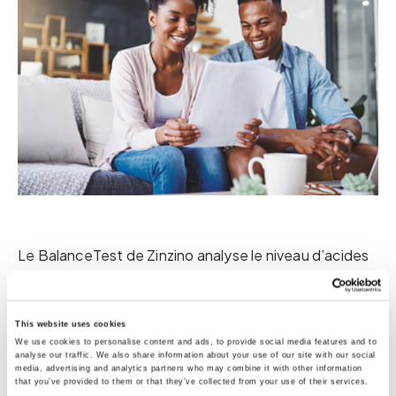
Le BalanceTest de Zinzino analyse le niveau d’acides
gras dans le sang capillaire obtenu au bout du doigt
grâce à la technique de la goutte de sang séché (DBS
This website uses cookies
Dried Blood Spot). Au moment de la collecte de
We use cookies to personalise content and ads, to provide social media features and to
analyse our traffic. We also share information about your use of our site with our social
l’échantillon, les valeurs reflètent votre régime
media, advertising and analytics partners who may combine it with other information
that you’ve provided to them or that they’ve collected from your use of their services.