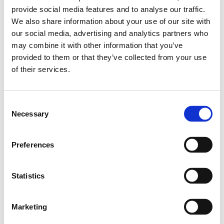
Fiche produit de Vitamin D Test (PDF)
provide social media features and to analyse our traffic.
We also share information about your use of our site with
our social media, advertising and analytics partners who
18-10-2021
may combine it with other information that you’ve
Fiche produit de ZinoShine+ (PDF)
provided to them or that they’ve collected from your use
of their services.
Vidéos
Consent
Necessary
Selection
Preferences
Statistics
Marketing