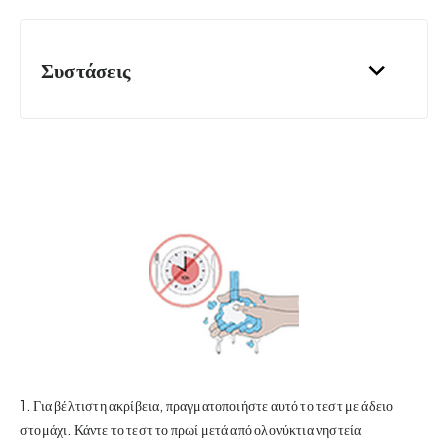
Συστάσεις
1. Για βέλτιστη ακρίβεια, πραγματοποιήστε αυτό το τεστ με άδειο
στομάχι. Κάντε το τεστ το πρωί μετά από ολονύκτια νηστεία