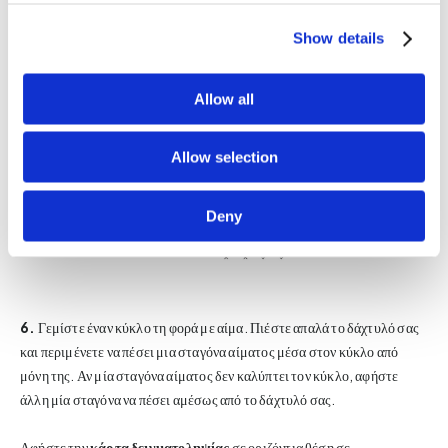
5.
Μην αγγίζετε το διηθητικό χαρτί με τα δάχτυλά σας.
Show details
Allow all
Allow selection
Deny
6.
Γεμίστε έναν κύκλο τη φορά με αίμα. Πιέστε απαλά το δάχτυλό σας
και περιμένετε να πέσει μια σταγόνα αίματος μέσα στον κύκλο από
μόνη της. Αν μία σταγόνα αίματος δεν καλύπτει τον κύκλο, αφήστε
άλλη μία σταγόνα να πέσει αμέσως από το δάχτυλό σας.
Αφήστε την
κάρτα δειγματοληψίας
σε οριζόντια θέση σε