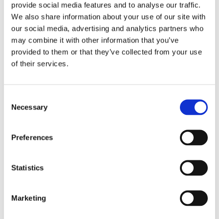
provide social media features and to analyse our traffic.
Χρησιμοποιήστε το μαντηλάκι αλκοόλης για να καθαρίσετε την άκρη
We also share information about your use of our site with
του δακτύλου σας (συνιστάται το μεσαίο δάκτυλο).
our social media, advertising and analytics partners who
may combine it with other information that you’ve
Τοποθετήστε τον σκαρφιστήρα στο
κάτω
μέρος του δακτύλου που
provided to them or that they’ve collected from your use
βλέπει προς το χαρτί συλλογής επάνω στο τραπέζι. Πιέστε το πάνω
of their services.
μέρος του σκαρφιστήρα επάνω στο δάκτυλο μέχρι να ακούσετε ένα
κλικ. Ο σκαρφιστήρας θα κάνει αυτόματα ένα μικρό τρύπημα στο
δάκτυλο.
Consent
Necessary
Selection
Preferences
Statistics
Marketing