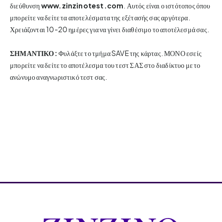
διεύθυνση
www.zinzinotest.com
. Αυτός είναι ο ιστότοπος όπου
μπορείτε να δείτε τα αποτελέσματα της εξέτασής σας αργότερα.
Χρειάζονται 10-20 ημέρες για να γίνει διαθέσιμο το αποτέλεσμά σας.
ΣΗΜΑΝΤΙΚΟ:
Φυλάξτε το τμήμα SAVE της κάρτας. ΜΟΝΟ εσείς
μπορείτε να δείτε το αποτέλεσμα του τεστ ΣΑΣ στο διαδίκτυο με το
ανώνυμο αναγνωριστικό τεστ σας.