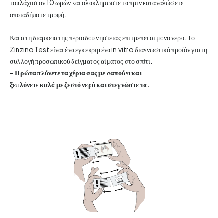
τουλάχιστον 10 ωρών και ολοκληρώστε το πριν καταναλώσετε
οποιαδήποτε τροφή.
Κατά τη διάρκεια της περιόδου νηστείας επιτρέπεται μόνο νερό. Το
Zinzino Test είναι ένα εγκεκριμένο in vitro διαγνωστικό προϊόν για τη
συλλογή προσωπικού δείγματος αίματος στο σπίτι.
- Πρώτα πλύνετε τα χέρια σας με σαπούνι και
ξεπλύνετε καλά με ζεστό νερό και στεγνώστε τα.