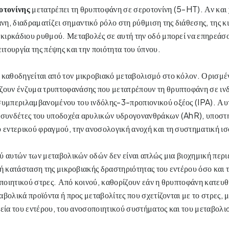
οτονίνης
μετατρέπει τη θρυπτοφάνη σε σεροτονίνη (5-HT). Αν και
η, διαδραματίζει σημαντικό ρόλο στη ρύθμιση της διάθεσης, της κι
υ κιρκάδιου ρυθμού. Μεταβολές σε αυτή την οδό μπορεί να επηρεάσ
ειτουργία της πέψης και την ποιότητα του ύπνου.
καθοδηγείται από τον μικροβιακό μεταβολισμό στο κόλον. Ορισμέ
ζουν ένζυμα τρυπτοφανάσης που μετατρέπουν τη θρυπτοφάνη σε ινδ
συμπεριλαμβανομένου του ινδόλης-3-προπιονικού οξέος (IPA). Αυτ
 συνδέτες του υποδοχέα αρυλικών υδρογονανθράκων (AhR), υποστη
υ εντερικού φραγμού, την ανοσολογική ανοχή και τη συστηματική ι
ύ αυτών των μεταβολικών οδών δεν είναι απλώς μια βιοχημική περι
κή κατάσταση της μικροβιακής δραστηριότητας του εντέρου όσο και 
οιητικού στρες. Από κοινού, καθορίζουν εάν η θρυπτοφάνη κατευθ
αβολικά προϊόντα ή προς μεταβολίτες που σχετίζονται με το στρες,
γεία του εντέρου, του ανοσοποιητικού συστήματος και του μεταβολ