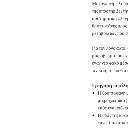
Μια υγιεινή, πλούσ
της υποστηρίζει τη
συστηματική φλεγμ
θρυπτοφάνης προς 
μεταβολιτών που σ
Για τον λόγο αυτό
μικροβίωμα του εν
έναν νέο φακό μέσ
ανοσία, τη διάθεσ
Γρήγορη περίλ
Η θρυπτοφάνη με
μικροχλωρίδα (τ
κάθε ένα από αυ
Η οδός της κυνο
ευνοείται σε κα