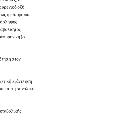
υρενικό οξύ 
ως η ισορροπία 
ρόσληψης 
αβολισμός 
υνουρενίνη (3-
ότηση στον 
ετική εξάντληση 
α και τη συνολική 
εταβολικής 