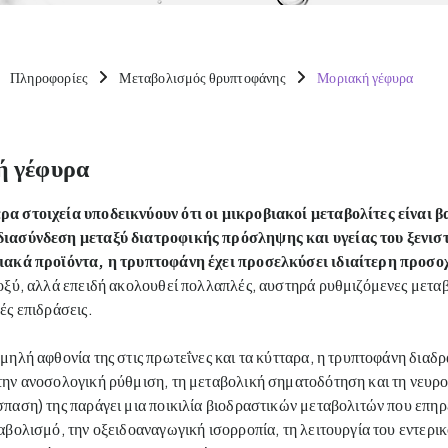
Πληροφορίες
Μεταβολισμός θρυπτοφάνης
Μοριακή γέφυρα
ή γέφυρα
α στοιχεία υποδεικνύουν ότι οι μικροβιακοί μεταβολίτες είναι βα
ιασύνδεση μεταξύ διατροφικής πρόσληψης και υγείας του ξενιστ
ιακά προϊόντα, η τρυπτοφάνη έχει προσελκύσει ιδιαίτερη προσοχ
οξύ, αλλά επειδή ακολουθεί πολλαπλές, αυστηρά ρυθμιζόμενες μεταβ
ές επιδράσεις.
μηλή αφθονία της στις πρωτεΐνες και τα κύτταρα, η τρυπτοφάνη διαδρα
την ανοσολογική ρύθμιση, τη μεταβολική σηματοδότηση και τη νευρο
παση) της παράγει μια ποικιλία βιοδραστικών μεταβολιτών που επηρε
αβολισμό, την οξειδοαναγωγική ισορροπία, τη λειτουργία του εντερικ