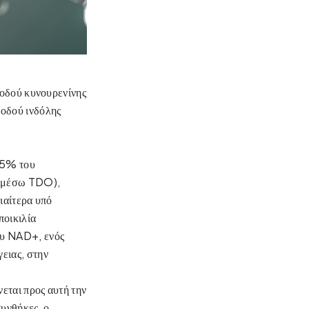
οδού κυνουρενίνης 
οδού ινδόλης 
95% του 
 (μέσω TDO), 
αίτερα υπό 
οικιλία 
υ NAD+, ενός 
ιας, στην 
ται προς αυτή την 
υνθήκες, ο 