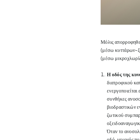
Μόλις απορροφηθεί
(μέσω κυττάρων-ξε
(μέσω μικροχλωρίδ
Η οδός της κυ
διατροφικού κα
ενεργοποιείται 
συνθήκες ανοσολ
βιοδραστικών ε
ζωτικού συμπαρ
οξειδοαναγωγικ
Όταν το ανοσολ
οδό, γεγονός πο