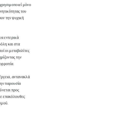
 χρησιμοποιεί μόνο
νητικότητας του
ουν την ψυχική
να εντερικά
όλη και στα
οί οι μεταβολίτες
ρίζοντας την
σορροπία.
έργεια, αντανακλά
την παρουσία
ύνεται προς
 με επακόλουθες
ισμού.