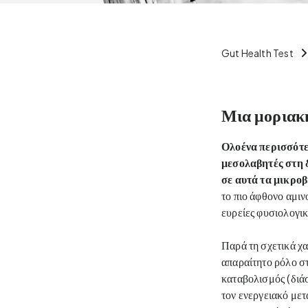
Gut Health Test
Μια μοριακ
Ολοένα περισσότερ
μεσολαβητές στη δ
σε αυτά τα μικροβ
το πιο άφθονο αμιν
ευρείες φυσιολογικ
Παρά τη σχετικά χα
απαραίτητο ρόλο σ
καταβολισμός (διάσ
τον ενεργειακό μετ