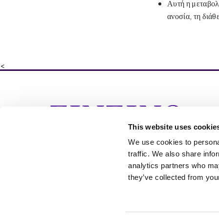
Αυτή η μεταβολι
ανοσία, τη διάθ
<
Ins
Γεν
This website uses cookie
απο
περ
We use cookies to personal
τρό
traffic. We also share info
analytics partners who may
they’ve collected from your
Cookie Settings