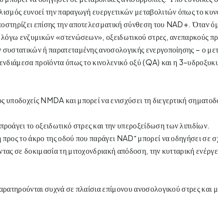
λισμός ευνοεί την παραγωγή ευεργετικών μεταβολιτών όπως το κυνο
οστηρίζει επίσης την αποτελεσματική σύνθεση του NAD+. Όταν όμ
– λόγω ενζυμικών «στενώσεων», οξειδωτικού στρες, ανεπαρκούς π
 συστατικών ή παρατεταμένης ανοσολογικής ενεργοποίησης – ο μετ
 ενδιάμεσα προϊόντα όπως το κινολενικό οξύ (QA) και η 3-υδροξυκ
ς υποδοχείς NMDA και μπορεί να ενισχύσει τη διεγερτική σηματοδ
άγει το οξειδωτικό στρες και την υπεροξείδωση των λιπιδίων. 
 προς το άκρο της οδού που παράγει NAD⁺ μπορεί να οδηγήσει σε σχ
τας σε δοκιμασία τη μιτοχονδριακή απόδοση, την κυτταρική ενέργει
αρατηρούνται συχνά σε πλαίσια επίμονου ανοσολογικού στρες και μ