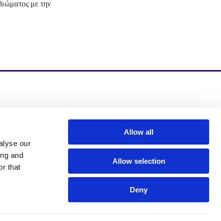
ιώματος με την 
zinzino.com
zinzino Blog
Allow all
alyse our
ing and
Allow selection
r that
Deny