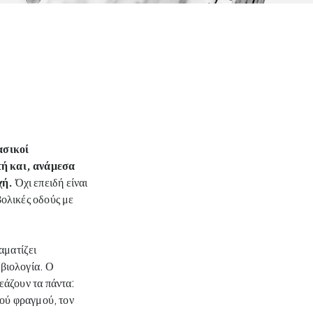
σικοί 
ή και, ανάμεσα 
ή. 
Όχι επειδή είναι 
ολικές οδούς με 
ματίζει 
βιολογία. Ο 
άζουν τα πάντα: 
ού φραγμού, τον 