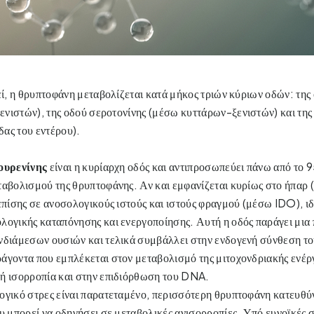
, η θρυπτοφάνη μεταβολίζεται κατά μήκος τριών κύριων οδών: της 
νιστών), της οδού σεροτονίνης
(μέσω κυττάρων-ξενιστών) και της 
ας του εντέρου).  
νουρενίνης
είναι η κυρίαρχη οδός και αντιπροσωπεύει πάνω από το 
ταβολισμού της θρυπτοφάνης. Αν και εμφανίζεται κυρίως στο ήπαρ
επίσης σε ανοσολογικούς ιστούς και ιστούς φραγμού (μέσω IDO), ιδι
ογικής καταπόνησης και ενεργοποίησης. Αυτή η οδός παράγει μια π
νδιάμεσων ουσιών και τελικά συμβάλλει στην ενδογενή σύνθεση το
άγοντα που εμπλέκεται στον μεταβολισμό της μιτοχονδριακής ενέργε
ή ισορροπία και στην επιδιόρθωση του DNA.
ογικό στρες είναι παρατεταμένο, περισσότερη θρυπτοφάνη κατευθύνε
υ μπορεί να οδηγήσει σε μεταβολικές ανισορροπίες. Υπό ευνοϊκές σ