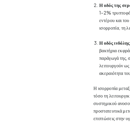
Η οδός της σερ
1-2% τρυπτοφάν
εντέρου και το
ισορροπία, τη λ
Η οδός ινδόλης
βακτήρια εκφρά
παράγωγά της, 
λειτουργούν ως
ακεραιότητα το
Η ισορροπία
μεταξ
τόσο τη λειτουργι
συστημικού ανοσοπ
προστατευτικά μετ
επιπτώσεις στην υ