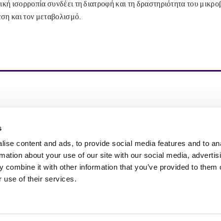
κή ισορροπία συνδέει τη διατροφή και τη δραστηριότητα του μικροβ
εση και τον μεταβολισμό.
pire Change in Life – οδηγούμε τη Διατροφή Νέας
ιάς με βασισμένα σε τεστ και επιστημονικά
s
δεδειγμένα διατροφικά συμπληρώματα, προϊόντα
ιποίησης του δέρματος και προϊόντα βελτίωσης του
ise content and ads, to provide social media features and to an
που ζωής.
rmation about your use of our site with our social media, advertis
 combine it with other information that you’ve provided to them o
 use of their services.