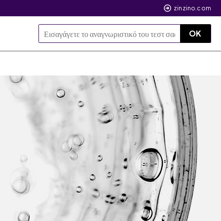
zinzino.com
OK