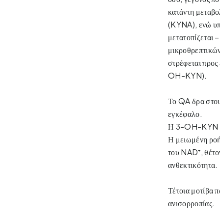
κατάντη μεταβο
(KYNA), ενώ υπ
μετατοπίζεται 
μικροθρεπτικών
στρέφεται προς
OH-KYN).
Το QA δρα στου
εγκέφαλο. 
Η 3-OH-KYN προ
Η μειωμένη ροή
του NAD⁺, θέτον
ανθεκτικότητα. 
Τέτοια μοτίβα π
ανισορροπίας.