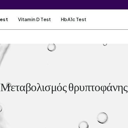
Test
Vitamin D Test
HbA1c Test
Μεταβολισμός θρυπτοφάνης