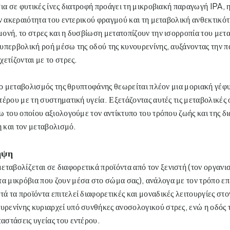
ια σε φυτικές ίνες διατροφή προάγει τη μικροβιακή παραγωγή IPA, η
ν ακεραιότητα του εντερικού φραγμού και τη μεταβολική ανθεκτικότ
ονή, το στρες και η δυσβίωση μετατοπίζουν την ισορροπία του μετ
υπερβολική ροή μέσω της οδού της κυνουρενίνης, αυξάνοντας την 
χετίζονται με το στρες.
, ο μεταβολισμός της θρυπτοφάνης θεωρείται πλέον μια μοριακή γέφ
τέρου με τη συστηματική υγεία. Εξετάζοντας αυτές τις μεταβολικές
ω του οποίου αξιολογούμε τον αντίκτυπο του τρόπου ζωής και της δ
η και τον μεταβολισμό.
ηψη
ταβολίζεται σε διαφορετικά προϊόντα από τον ξενιστή (τον οργανισμ
α μικρόβια που ζουν μέσα στο σώμα σας), ανάλογα με τον τρόπο επε
τά τα προϊόντα επιτελεί διαφορετικές και μοναδικές λειτουργίες στο
υρενίνης κυριαρχεί υπό συνθήκες ανοσολογικού στρες, ενώ η οδός τ
ταστάσεις υγείας του εντέρου. 