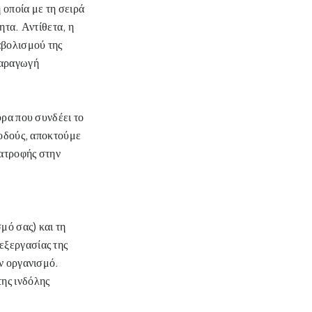
 οποία με τη σειρά
ητα. Αντίθετα, η
αβολισμού της
παραγωγή
υρα που συνδέει το
 οδούς, αποκτούμε
ιατροφής στην
ό σας) και τη 
ξεργασίας της 
ν οργανισμό. 
ης ινδόλης 