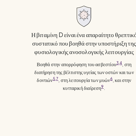
Η βιταμίνη D είναι ένα απαραίτητο θρεπτικ
συστατικό που βοηθά στην υποστήριξη της
φυσιολογικής ανοσολογικής λειτουργίας
3,4
Βοηθά στην απορρόφηση του ασβεστίου
, στη
διατήρηση της βέλτιστης υγείας των οστών και των
5,7
6
δοντιών
, στη λειτουργία των μυών
, και στην
9
κυτταρική διαίρεση
.