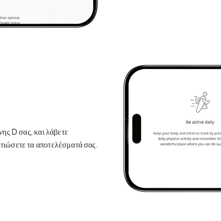
νης D σας, και λάβετε
λτιώσετε τα αποτελέσματά σας.