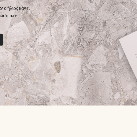
ν ο ήλιος κάνει
τίωση των