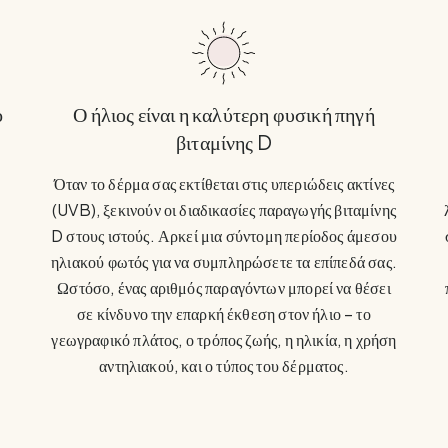
ό
Ο ήλιος είναι η καλύτερη φυσική πηγή
βιταμίνης D
Όταν το δέρμα σας εκτίθεται στις υπεριώδεις ακτίνες
(UVB), ξεκινούν οι διαδικασίες παραγωγής βιταμίνης
D στους ιστούς. Αρκεί μια σύντομη περίοδος άμεσου
ηλιακού φωτός για να συμπληρώσετε τα επίπεδά σας.
Ωστόσο, ένας αριθμός παραγόντων μπορεί να θέσει
σε κίνδυνο την επαρκή έκθεση στον ήλιο – το
γεωγραφικό πλάτος, ο τρόπος ζωής, η ηλικία, η χρήση
αντηλιακού, και ο τύπος του δέρματος.