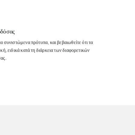
δό σας
τα συνιστώμενα πρότυπα, και βεβαιωθείτε ότι τα
ρκή, ειδικά κατά τη διάρκεια των διαφορετικών
σας.