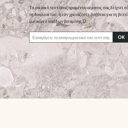
Το οικιακό τεστ αποξηραμένου αίματος σας δείχνει εά
τη δουλειά του, ή εάν χρειάζεστε βοήθεια για τη βελ
ζωτικών επιπέδων βιταμίνης D.
OK