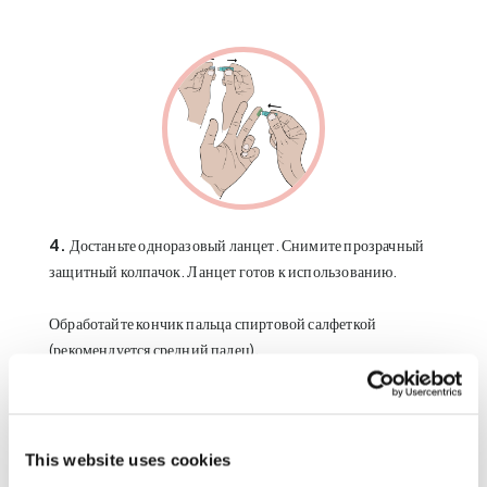
4.
Достаньте одноразовый ланцет. Снимите прозрачный
защитный колпачок. Ланцет готов к использованию.
Обработайте кончик пальца спиртовой салфеткой
(рекомендуется средний палец).
Прижмите ланцет к
подушечке
пальца, обращенного к
карточке для сбора образца на столе. Надавите на верхнюю
часть ланцета по направлению к пальцу до щелчка. Ланцет
This website uses cookies
автоматически выполнит небольшой укол пальца.