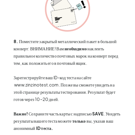
8.
Поместите закрытый металлический пакет в большой
конверт: ВНИМАНИЕ! Вам
необходимо
наклеить
правильное количество почтовых марок на конверт перед
тем, как положить его в почтовый ящик.
Зарегистрируйте ваш ID-код теста на сайте
www.zinzinotest.com
. Позже вы сможете увидеть на
этой странице результаты тестирования. Результат будет
готов через 10–20 дней.
Важно!
Сохраните часть карты с надписью
SAVE
. Увидеть
результаты вашего теста можете
только
вы, указав ваш
анонимный
ID теста.