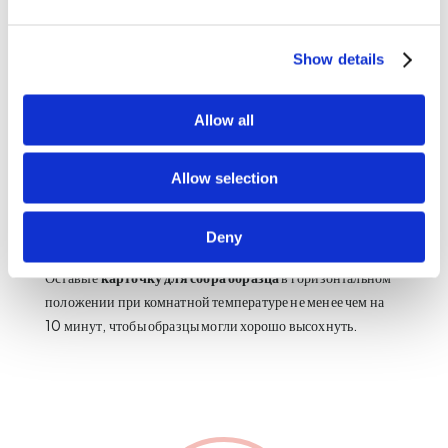
Show details
Allow all
6.
Заполняйте кровью один кружок за раз. Аккуратно
сожмите палец и дождитесь, пока капля крови
Allow selection
самостоятельно не упадет внутрь кружка. Если одна капля
крови не заполнила кружок, незамедлительно выдавите
еще одну каплю из пальца и позвольте ей свободно упасть.
Deny
Оставьте
карточку для сбора образца
в горизонтальном
положении при комнатной температуре не менее чем на
10 минут, чтобы образцы могли хорошо высохнуть.