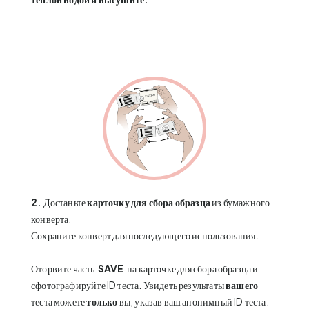
2.
Достаньте
карточку для сбора образца
из бумажного
конверта.
Сохраните конверт для последующего использования.
Оторвите часть
SAVE
на карточке для сбора образца и
сфотографируйте ID теста. Увидеть результаты
вашего
теста можете
только
вы, указав ваш анонимный ID теста.