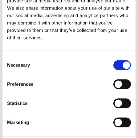
provide social media features and to analyse our traffic.
Список продукции для BalanceTest (PDF)
We also share information about your use of our site with
our social media, advertising and analytics partners who
08-05-2020
may combine it with other information that you’ve
provided to them or that they’ve collected from your use
Список продукции для BalanceOil (PDF)
of their services.
31-12-2012
ARTICLE: Saga et al, Relating fatty acid
Consent
composition in human fingertip blood to age,
Necessary
Selection
gender, nationality and n-3 supplementation
in the Scandinavian population (PDF)
Preferences
02-06-2022
Statistics
Спецификация для Tutti Frutti (PDF)
Marketing
Видео