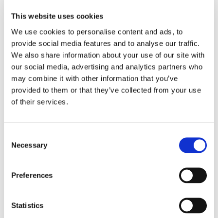
контрактная лаборатория химического анализа с 25-
This website uses cookies
летним опытом, проводящая высококачественный
We use cookies to personalise content and ads, to
хроматографический анализ на основе передовых знаний
provide social media features and to analyse our traffic.
и технологий. К образцу крови прилагается ID теста
We also share information about your use of our site with
VitaminD Test, который можете увидеть только вы. Ни
our social media, advertising and analytics partners who
may combine it with other information that you’ve
лаборатория, ни Zinzino не знают, кто отправил тест. На
provided to them or that they’ve collected from your use
сайте zinzinotest.com ваши результаты будут
of their services.
отображаться при вводе вашего VitaminD Test ID. Если
вы заполнили анкету, у вас будет доступ к полному
Consent
анализу. В противном случае, вы увидите свои
Necessary
Selection
показатели уровня витамина D в нмоль/л.
Preferences
Ваши ответы имеют значение
Statistics
Лучший вариант — ответить на вопросы в тот же день,