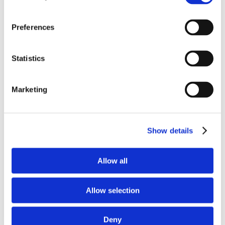
Preferences
Statistics
Marketing
邁向更健康的道路：
每天走 10,000 步，大概等如步行 8 公里，並產生約 300
Show details
– 500 千卡。步行喚醒身體系統，增加血液循環，使我們
呼吸更深，讓身體接觸四週世界。單是步行一項就具有長
Allow all
遠的心理健康好處，研究文獻對此已有充足證據。
Allow selection
範例
：
Deny